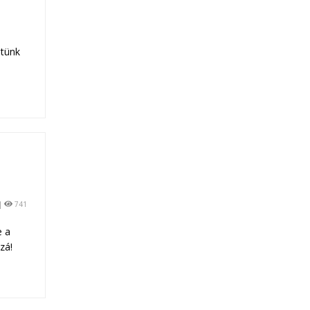
etünk
|
741
e a
zá!