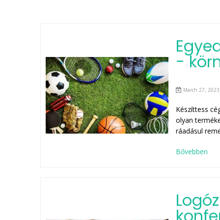
Egyed
- kör
March 27, 2023
Készíttess cé
olyan terméke
ráadásul rem
Bővebben
Logóz
konfe