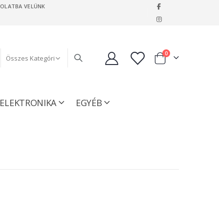
SOLATBA VELÜNK
|
tételeket
0
Kosár
ELEKTRONIKA
EGYÉB