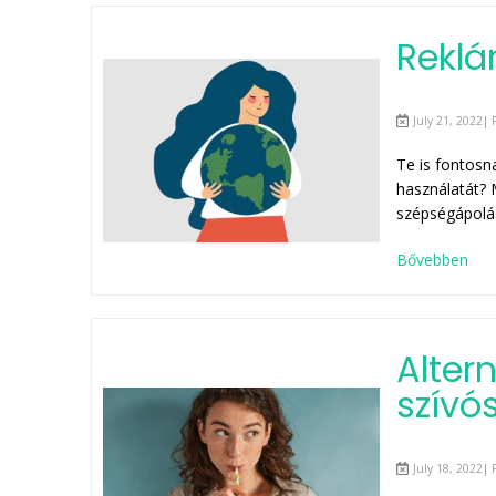
Rekl
July 21, 2022| 
Te is fontosn
használatát?
szépségápolás
Bővebben
Alter
szívó
July 18, 2022| 