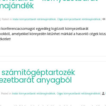
majándék
| Posted in
Irodai környezetbarát reklámajándékok
,
Céges környezetbarát reklámajándékok
|
i konferenciacsomagot egyedileg logózott környezetbarát
kokból, amelyekkel könnyedén kitűnhet márkád a hasonló cégek közü
kötlet!
 számítógéptartozék
ezetbarát anyagból
 Posted in
Irodai környezetbarát reklámajándékok
,
Céges környezetbarát reklámajándékok
|