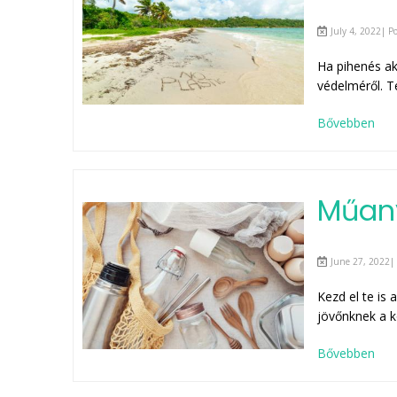
July 4, 2022| P
Ha pihenés ak
védelméről. T
Bővebben
Műan
June 27, 2022| 
Kezd el te is
jövőnknek a k
Bővebben