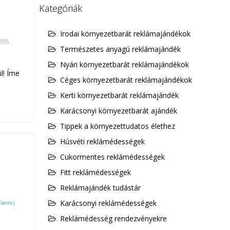
Kategóriák
Irodai környezetbarát reklámajándékok
595
Természetes anyagú reklámajándék
Nyári környezetbarát reklámajándékok
l! Íme
Céges környezetbarát reklámajándékok
Kerti környezetbarát reklámajándék
Karácsonyi környezetbarát ajándék
Tippek a környezettudatos élethez
Húsvéti reklámédességek
Cukormentes reklámédességek
Fitt reklámédességek
Reklámajándék tudástár
Karácsonyi reklámédességek
Fanni
|
Reklámédesség rendezvényekre