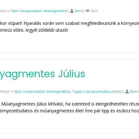
osted in
Nyári környezetbarát reklámajándékok
|
Fanni
|
2823
kor vízpart! Nyaralás során sem szabad megfeledkeznünk a környez
ervezz előre, legyél zöldebb utazó!
yagmentes Július
Posted in
Nyári környezetbarát reklámajándékok
,
Tippek a környezettudatos élethez
|
Fanni
 a Műanyagmentes Július kihívást, ha szerinted is elengedhetetlen rész
örnyezettudatos és műanyagmentes élet! Íme pár tipp és eszköz hoz