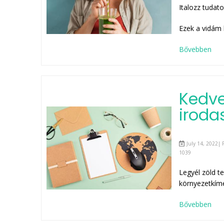
Italozz tudat
Ezek a vidám 
Bővebben
Kedve
iroda
July 14, 2022| 
1039
Legyél zöld te
környezetkímé
Bővebben