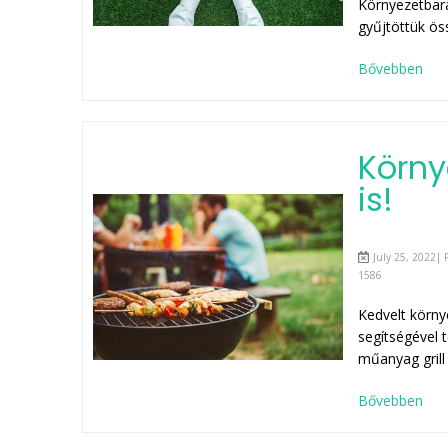
Környezetbar
gyűjtöttük ös
Bővebben
Körny
is!
July 25, 2022| 
1586
Kedvelt környe
segítségével 
műanyag grill
Bővebben