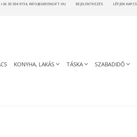
36 30 504 9734, INFO@GREENGIFT.HU
BEJELENTKEZÉS
LÉPJEN KAPC
ACS
KONYHA, LAKÁS
TÁSKA
SZABADIDŐ