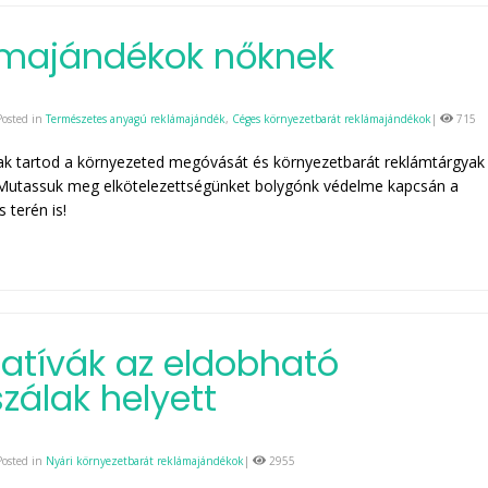
ámajándékok nőknek
Posted in
Természetes anyagú reklámajándék
,
Céges környezetbarát reklámajándékok
|
715
ak tartod a környezeted megóvását és környezetbarát reklámtárgyak
 Mutassuk meg elkötelezettségünket bolygónk védelme kapcsán a
 terén is!
natívák az eldobható
szálak helyett
Posted in
Nyári környezetbarát reklámajándékok
|
2955