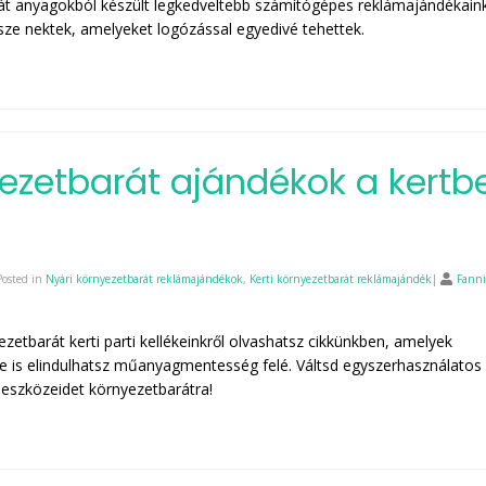
át anyagokból készült legkedveltebb számítógépes reklámajándékain
sze nektek, amelyeket logózással egyedivé tehettek.
ezetbarát ajándékok a kertb
Posted in
Nyári környezetbarát reklámajándékok
,
Kerti környezetbarát reklámajándék
|
Fanni
zetbarát kerti parti kellékeinkről olvashatsz cikkünkben, amelyek
te is elindulhatsz műanyagmentesség felé. Váltsd egyszerhasználatos
 eszközeidet környezetbarátra!