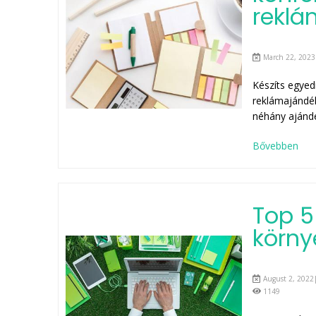
reklá
March 22, 2023
Készíts egyed
reklámajándé
néhány ajándé
Bővebben
Top 5
körny
August 2, 2022|
1149