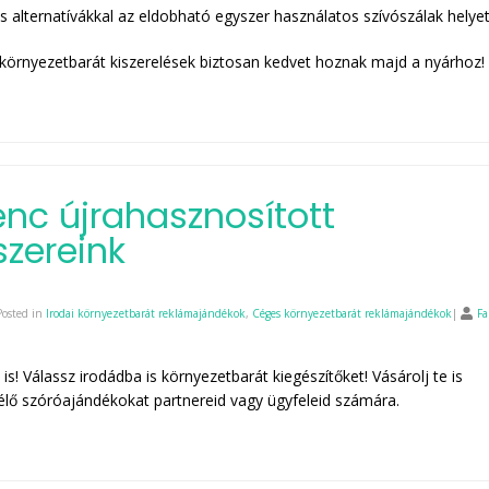
os alternatívákkal az eldobható egyszer használatos szívószálak helyet
környezetbarát kiszerelések biztosan kedvet hoznak majd a nyárhoz!
nc újrahasznosított
szereink
Posted in
Irodai környezetbarát reklámajándékok
,
Céges környezetbarát reklámajándékok
|
Fa
 is! Válassz irodádba is környezetbarát kiegészítőket! Vásárolj te is
lő szóróajándékokat partnereid vagy ügyfeleid számára.