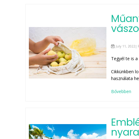
Műany
vászo
July 11, 2022| 
Tegyél te is 
Cikkünkben lo
használata he
Bővebben
Embl
nyara