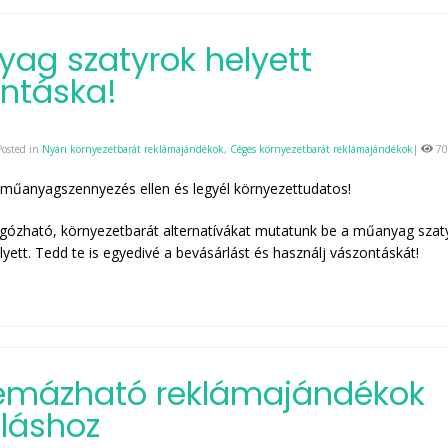
ag szatyrok helyett
ntáska!
Posted in
Nyári környezetbarát reklámajándékok
,
Céges környezetbarát reklámajándékok
|
70
a műanyagszennyezés ellen és legyél környezettudatos!
gózható, környezetbarát alternatívákat mutatunk be a műanyag szat
lyett. Tedd te is egyedivé a bevásárlást és használj vászontáskát!
émázható reklámajándékok
láshoz