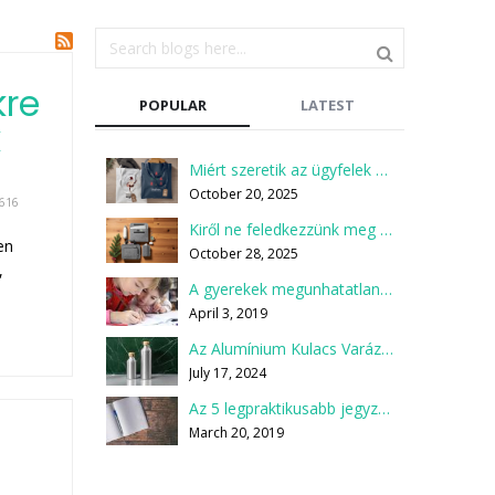
kre
POPULAR
LATEST
k
Miért szeretik az ügyfelek a zöld ajándékokat?
October 20, 2025
616
Kiről ne feledkezzünk meg a karácsonyi ajándékcsomagok összeállításakor?
en
October 28, 2025
,
A gyerekek megunhatatlan kedvence a ceruza
April 3, 2019
Az Alumínium Kulacs Varázsa: Miért Válaszd Te is?
July 17, 2024
Az 5 legpraktikusabb jegyzetfüzet, jegyzettömb
March 20, 2019