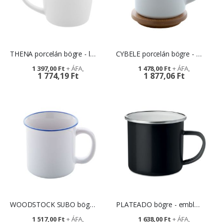
THENA porcelán bögre - logózható ajándék
CYBELE porcelán bögre - öko ajándék
1 397,00 Ft
1 478,00 Ft
1 774,19 Ft
1 877,06 Ft
WOODSTOCK SUBO bögre - ajándékötlet konferenciára
PLATEADO bögre - emblémázható reklámajándék
1 517,00 Ft
1 638,00 Ft