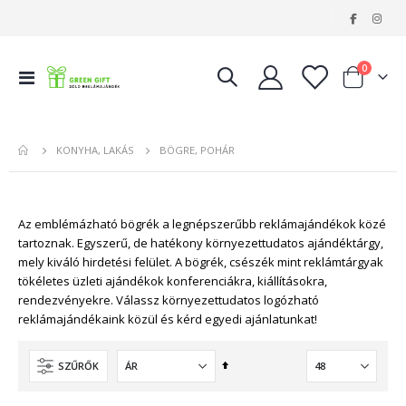
|
tételeke
0
Navigáció
Kosár
váltása
BÖGRE, POHÁR
KONYHA, LAKÁS
Az emblémázható bögrék a legnépszerűbb reklámajándékok közé
tartoznak. Egyszerű, de hatékony környezettudatos ajándéktárgy,
mely kiváló hirdetési felület. A bögrék, csészék mint reklámtárgyak
tökéletes üzleti ajándékok konferenciákra, kiállításokra,
rendezvényekre. Válassz környezettudatos logózható
reklámajándékaink közül és kérd egyedi ajánlatunkat!
Csökkenő
SZŰRŐK
sorrendbe