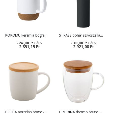
KOKOMU kerámia bögre - reklámajándék
STRASS pohár szívószállal - egyedi logóval
2 245,00 Ft
2 300,00 Ft
2 851,15 Ft
2 921,00 Ft
HESTIA porcelán bögre - ajándék konferenciára
GROBINA thermo bögre - egyedi logóval