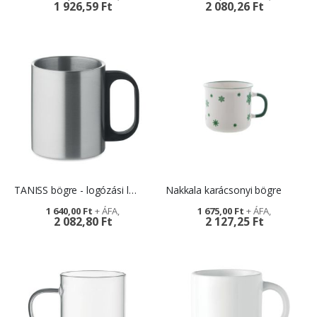
1 926,59 Ft
2 080,26 Ft
TANISS bögre - logózási lehetőségekkel
Nakkala karácsonyi bögre
1 640,00 Ft
1 675,00 Ft
2 082,80 Ft
2 127,25 Ft