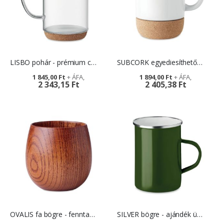
LISBO pohár - prémium céges ajándék
SUBCORK egyediesíthető bögre
1 845,00 Ft
1 894,00 Ft
2 343,15 Ft
2 405,38 Ft
OVALIS fa bögre - fenntartható ajándék
SILVER bögre - ajándék ügyfeleknek