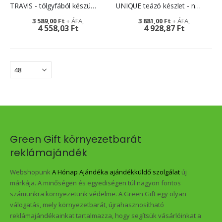
TRAVIS - tölgyfából készült bögre
UNIQUE teázó készlet - népszerű reklámajándék
3 589,00 Ft
3 881,00 Ft
4 558,03 Ft
4 928,87 Ft
Green Gift környezetbarát
reklámajándék
Webshopunk
A Hónap Ajándéka ajándékküldő szolgálat
új
márkája. A minőségen és egyediségen túl nagyon fontos
számunkra környezetünk védelme. A Green Gift egy olyan
válogatás, mely környezetbarát, újrahasznosítható
reklámajándékainkat tartalmazza, hogy segítsük vásárlóinkat a