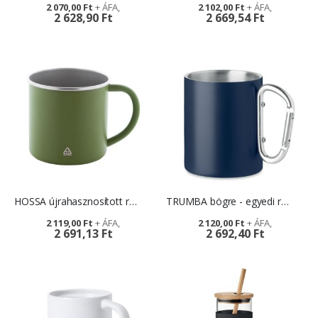
2 070,00 Ft
2 102,00 Ft
2 628,90 Ft
2 669,54 Ft
HOSSA újrahasznosított rozsdamentes acél bögre
TRUMBA bögre - egyedi reklámajándék
2 119,00 Ft
2 120,00 Ft
2 691,13 Ft
2 692,40 Ft