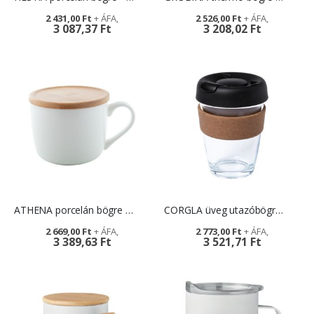
2 431,00 Ft
2 526,00 Ft
3 087,37 Ft
3 208,02 Ft
ATHENA porcelán bögre - egyedi reklámajándék
CORGLA üveg utazóbögre - céges ajándékötlet
2 669,00 Ft
2 773,00 Ft
3 389,63 Ft
3 521,71 Ft