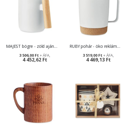
MAJEST bögre - zöld ajándékötlet
RUBY pohár - öko reklámajándék
3 506,00 Ft
3 519,00 Ft
4 452,62 Ft
4 469,13 Ft