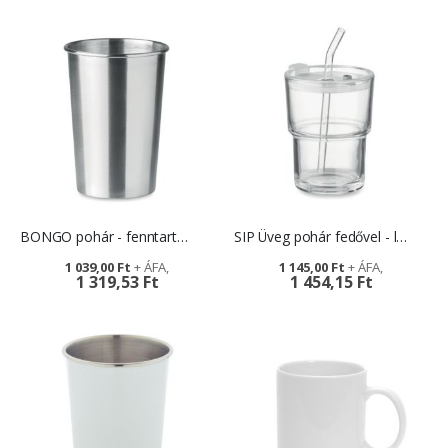
BONGO pohár - fenntartható reklámtárgy
SIP Üveg pohár fedővel - logózható ajándék
1 039,00 Ft
1 145,00 Ft
1 319,53 Ft
1 454,15 Ft