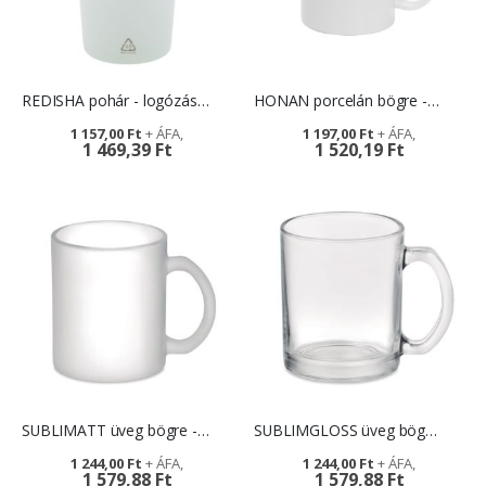
REDISHA pohár - logózási lehetőséggel
HONAN porcelán bögre - reklámajándék
1 157,00 Ft
1 197,00 Ft
1 469,39 Ft
1 520,19 Ft
SUBLIMATT üveg bögre - ajándékötlet cégeknek
SUBLIMGLOSS üveg bögre - céges ajándék
1 244,00 Ft
1 244,00 Ft
1 579,88 Ft
1 579,88 Ft