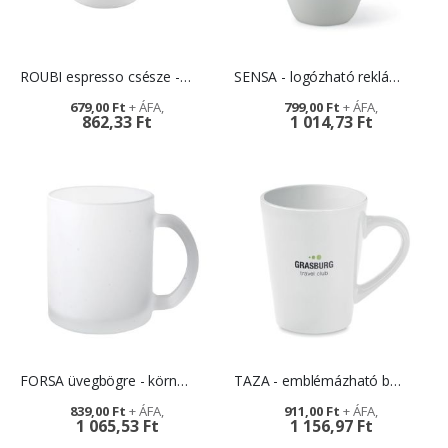
ROUBI espresso csésze - logózható ajándék
SENSA - logózható reklámtárgy
679,00 Ft
799,00 Ft
862,33 Ft
1 014,73 Ft
FORSA üvegbögre - környezetbarát ajándék
TAZA - emblémázható bögre
839,00 Ft
911,00 Ft
1 065,53 Ft
1 156,97 Ft