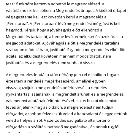
tesz” funkcióra kattintva adhatod le megrendelésed. A
vásárláshoz ki kell tölteni a Megrendelés űrlapot. A kitöltött űrlapot
véglegesítenie kell, ezt követően kerül a megrendelés a
„Pénztárba”. A „Pénztárban” lévő megrendelést még jóvá is kell
hagynod. Kérjük, hogy a jóváhagyás előtt ellenőrizd a
Megrendelés tartalmát, a benne lévő termékeket és azok árait, a
megadott adatokat. A jóváhagyás előtt a Megrendelés tartalma
szabadon módosítható, javítható. Egy adott megrendelés elküldött
adatai az elküldést követően már nem módosíthatók, nem
javíthatók és a megrendelés nem vonható vissza.
A megrendelés leadása után néhány perccel e-mailben fogunk
értesíteni a rendelés megérkezéséről, amellyel egyben
visszaigazoljuk a megrendelés beérkezését, a rendelés
nyilvántartási számának, a megrendelt árunak és a megrendelés
valamennyi adatának feltüntetésével. Ha technikai okok miatt
téves ár jelenik meg az oldalon, a megrendelést nem tudjuk
elfogadni, azonban felvesszük veled a kapcsolatot és egyeztetünk
veled a helyes árról. A szerződés szolgáltató által történő
elfogadása a szállítási határidő megadásával, és annak ügyfél