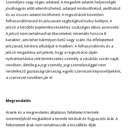
személyes vagy céges adataid. A megadott adatok helyességét
jóváhagyás előtt ellenőrizheted, adataid módosíthatod, javíthatod
és az összes adatot törölheted. A regisztrációt követően
felhasználóneved és jelszavad segítségével tudsz belépni. A
jelszó a későbbi bejelentkezésekhez szükséges titkos azonosító.
A jelszó nem tartalmazhat ékezeteket, minimális hossza 8
karakter, ami lehet bármilyen betű vagy szám. Ha elfelejtetted
jelszavad, kérésre elküldjük e-mailben. A felhasználónév és a
jelszó megadása azt jelenti, hogy a regisztráció útján
nyilvántartásba vett természetes személy a vásárlás során saját
nevében, illetőleg a jogi személy, jogi személyiséggel nem
rendelkező gazdasági társaság, egyéb szervezet képviselőjeként,
a szervezet nevében jár el.
Megrendelés
Áraink és a megrendelés általános feltételei A termék
ismertetőjénél megtalálod a termék leírását és fogyasztói árát. A
feltüntetett árak nem tartalmazzák a kiszállítás díját.