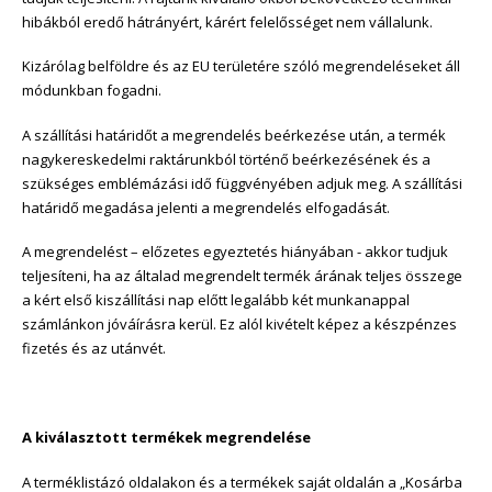
hibákból eredő hátrányért, kárért felelősséget nem vállalunk.
Kizárólag belföldre és az EU területére szóló megrendeléseket áll
módunkban fogadni.
A szállítási határidőt a megrendelés beérkezése után, a termék
nagykereskedelmi raktárunkból történő beérkezésének és a
szükséges emblémázási idő függvényében adjuk meg. A szállítási
határidő megadása jelenti a megrendelés elfogadását.
A megrendelést – előzetes egyeztetés hiányában - akkor tudjuk
teljesíteni, ha az általad megrendelt termék árának teljes összege
a kért első kiszállítási nap előtt legalább két munkanappal
számlánkon jóváírásra kerül. Ez alól kivételt képez a készpénzes
fizetés és az utánvét.
A kiválasztott termékek megrendelése
A terméklistázó oldalakon és a termékek saját oldalán a „Kosárba