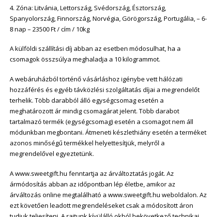
4. Zóna: Litvánia, Lettország, Svédország, Észtország,
Spanyolország, Finnország, Norvégia, Görögország, Portugália, – 6-
8 nap – 23500 Ft / cím / 10kg
A külföldi szállítási díj abban az esetben módosulhat, ha a
csomagok összsúlya meghaladja a 10 kilogrammot.
A webáruházból történő vásárláshoz igénybe vett hálózati
hozzáférés és egyéb távközlési szolgáltatás díjai a megrendelőt
terhelik. Több darabból álló egységcsomag esetén a
meghatározott ár mindig csomagárat jelent. Több darabot
tartalmazó termék (egységcsomag) esetén a csomagot nem áll
módunkban megbontani. Átmeneti készlethiány esetén a terméket
azonos minőségű termékkel helyettesítjük, melyről a
megrendelővel egyeztetünk.
A www.sweetgift.hu fenntartja az árváltoztatás jogát. Az
ármódosítás abban az időpontban lép életbe, amikor az
árváltozás online megtalálható a www.sweetgift.hu weboldalon. Az
ezt követően leadott megrendeléseket csak a módosított áron
tudjuk teljesíteni. A rajtunk kívülálló okból bekövetkező technikai