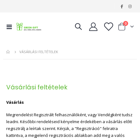
|
tételeke
0
Navigáció
Kosár
váltása
VÁSÁRLÁSI FELTÉTELEK
Vásárlási feltételek
Vásárlás
Megrendelést Regisztrált felhasználóként, vagy Vendégként tudsz
leadni. Későbbi rendeléseid kényelme érdekében a vásárlás előtt
regisztrálj a leírtak szerint. Kérjük, a "Regisztráció" feliratra
kattintva, a megjelenő regisztrációs ablakban add meg a valós