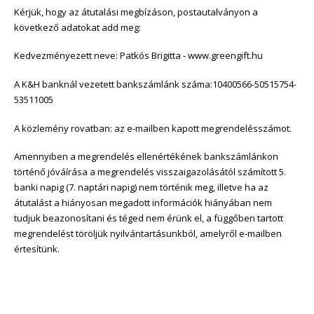
Kérjük, hogy az átutalási megbízáson, postautalványon a
következő adatokat add meg:
Kedvezményezett neve: Patkós Brigitta - www.greengift.hu
A K&H banknál vezetett bankszámlánk száma:10400566-50515754-
53511005
A közlemény rovatban: az e-mailben kapott megrendelésszámot.
Amennyiben a megrendelés ellenértékének bankszámlánkon
történő jóváírása a megrendelés visszaigazolásától számított 5.
banki napig (7. naptári napig) nem történik meg, illetve ha az
átutalást a hiányosan megadott információk hiányában nem
tudjuk beazonosítani és téged nem érünk el, a függőben tartott
megrendelést töröljük nyilvántartásunkból, amelyről e-mailben
értesítünk.