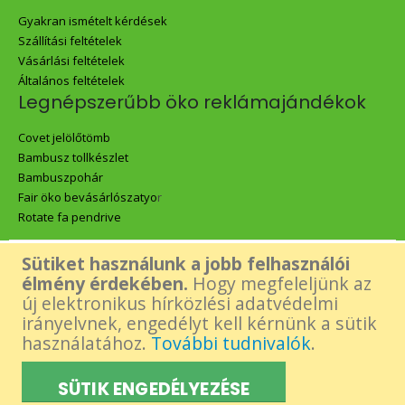
Gyakran ismételt kérdések
Szállítási feltételek
Vásárlási feltételek
Általános feltételek
Legnépszerűbb öko reklámajándékok
Covet jelölőtömb
Bambusz tollkészlet
Bambuszpohár
Fair öko bevásárlószatyo
r
Rotate fa pendrive
Sütiket használunk a jobb felhasználói
Az oldalon található összes tartalom - beleértve a Green Gift logó,
élmény érdekében.
Hogy megfeleljünk az
új elektronikus hírközlési adatvédelmi
képek és tartalmi elemek- felhasználásához a készítő előzetes,
irányelvnek, engedélyt kell kérnünk a sütik
használatához.
További tudnivalók
.
írásos engedélye szükséges.
SÜTIK ENGEDÉLYEZÉSE