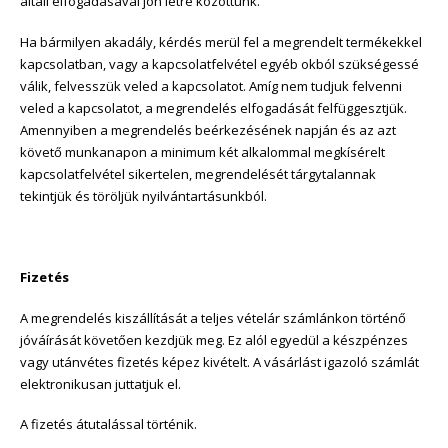
általi elfogadásával jön létre közöttünk.
Ha bármilyen akadály, kérdés merül fel a megrendelt termékekkel
kapcsolatban, vagy a kapcsolatfelvétel egyéb okból szükségessé
válik, felvesszük veled a kapcsolatot. Amíg nem tudjuk felvenni
veled a kapcsolatot, a megrendelés elfogadását felfüggesztjük.
Amennyiben a megrendelés beérkezésének napján és az azt
követő munkanapon a minimum két alkalommal megkísérelt
kapcsolatfelvétel sikertelen, megrendelését tárgytalannak
tekintjük és töröljük nyilvántartásunkból.
Fizetés
A megrendelés kiszállítását a teljes vételár számlánkon történő
jóváírását követően kezdjük meg. Ez alól egyedül a készpénzes
vagy utánvétes fizetés képez kivételt. A vásárlást igazoló számlát
elektronikusan juttatjuk el.
A fizetés átutalással történik.