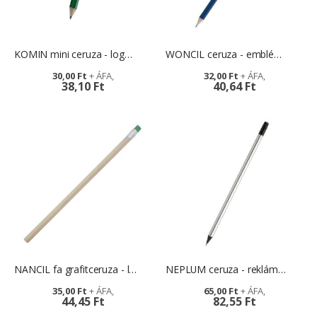
KOMIN mini ceruza - logózható felülettel
WONCIL ceruza - emblémázható reklámtárgy
30,00 Ft
32,00 Ft
38,10 Ft
40,64 Ft
NANCIL fa grafitceruza - logózható reklámajándék
NEPLUM ceruza - reklámajándék logózással
35,00 Ft
65,00 Ft
44,45 Ft
82,55 Ft