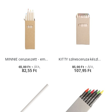
MINNIE ceruzaszett - emblémázható papírdobozban
KITTY színesceruza készlet - logózható környezetbarát dobozban
65,00 Ft
85,00 Ft
82,55 Ft
107,95 Ft