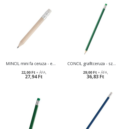
MINCIL mini fa ceruza - egyedi logózással
CONCIL grafitceruza - széles színválasztékban
22,00 Ft
29,00 Ft
27,94 Ft
36,83 Ft