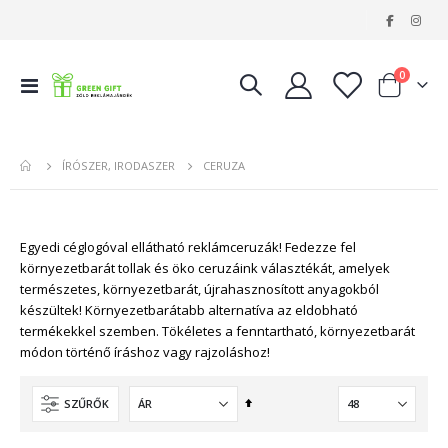
|
tételeke
0
Navigáció
Kosár
váltása
CERUZA
ÍRÓSZER, IRODASZER
Egyedi céglogóval ellátható reklámceruzák! Fedezze fel
környezetbarát tollak és öko ceruzáink választékát, amelyek
természetes, környezetbarát, újrahasznosított anyagokból
készültek! Környezetbarátabb alternatíva az eldobható
termékekkel szemben. Tökéletes a fenntartható, környezetbarát
módon történő íráshoz vagy rajzoláshoz!
Csökkenő
SZŰRŐK
sorrendbe