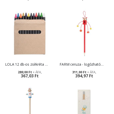
LOLA 12 db-os zsírkréta készlet - emblémázható papír csomagolásban
FARM ceruza - logózható reklámajándék gyerekeknek
289,00 Ft
311,00 Ft
367,03 Ft
394,97 Ft