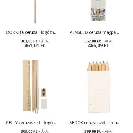
DOKKI fa ceruza - logózható fa reklámajándék
PENSEED ceruza magpapír kísérőkártyával
363,00 Ft
367,00 Ft
461,01 Ft
466,09 Ft
PELLY ceruzaszett - logózható környezetbarát reklámajándék
SEDOX ceruza szett - magpapír dobozban
369,00 Ft
399,00 Ft