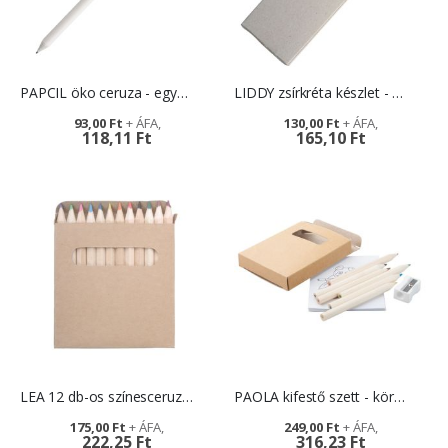
PAPCIL öko ceruza - egyedi logózással
LIDDY zsírkréta készlet - céges ajándék gyerekeknek
93,00 Ft
130,00 Ft
118,11 Ft
165,10 Ft
LEA 12 db-os színesceruza készlet - emblémázási lehetőséggel cégeknek
PAOLA kifestő szett - környezettudatos reklámajándék gyerekeknek
175,00 Ft
249,00 Ft
222,25 Ft
316,23 Ft