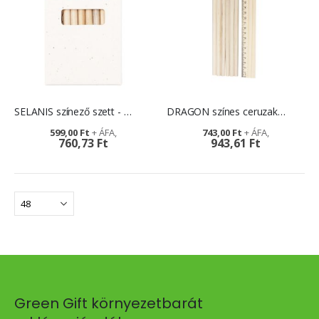
SELANIS színező szett - magpapír csomagolásban
DRAGON színes ceruzakészlet - logózható fa dobozban
599,00 Ft
743,00 Ft
760,73 Ft
943,61 Ft
Green Gift környezetbarát