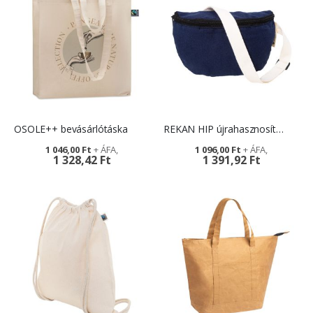
OSOLE++ bevásárlótáska
REKAN HIP újrahasznosított övtáska
1 046,00 Ft
1 096,00 Ft
1 328,42 Ft
1 391,92 Ft