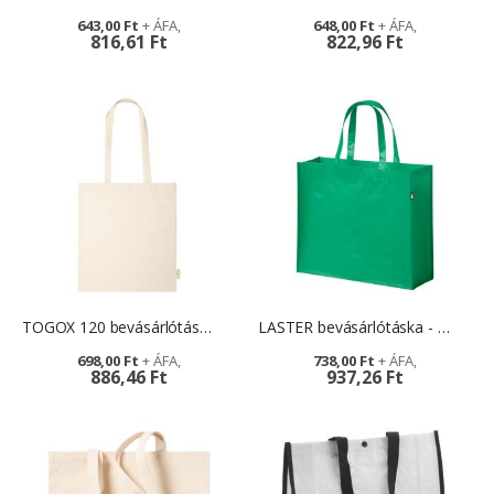
643,00 Ft
648,00 Ft
816,61 Ft
822,96 Ft
TOGOX 120 bevásárlótáska - ajándékötlet konferenciára
LASTER bevásárlótáska - reklámajándék cégeknek
698,00 Ft
738,00 Ft
886,46 Ft
937,26 Ft