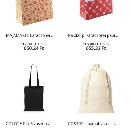
MAJAMAKI L karácsonyi papírtáska, nagy - céglogóval
Palokorpi karácsonyi papírtáska - nagy
512,00 Ft
516,00 Ft
650,24 Ft
655,32 Ft
COLOTE PLUS vászontáska - reklámtárgy logózással
COSTRY L pamut zsák - reklámtárgy