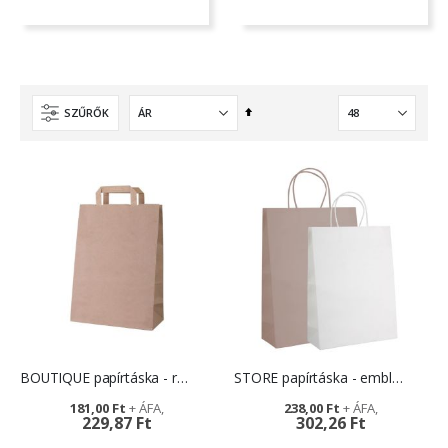
Csökkenő
SZŰRŐK
sorrendbe
BOUTIQUE papírtáska - reklámszatyor
STORE papírtáska - emblémázással
181,00 Ft
238,00 Ft
229,87 Ft
302,26 Ft