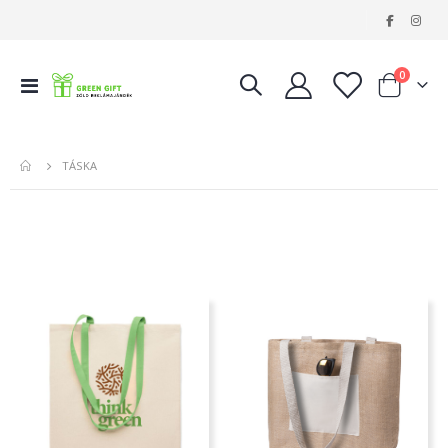
|
tételeke
0
Navigáció
Kosár
váltása
TÁSKA