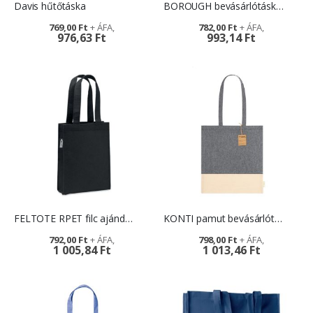
Davis hűtőtáska
BOROUGH bevásárlótáska - egyedi feliratozással
769,00 Ft
782,00 Ft
976,63 Ft
993,14 Ft
FELTOTE RPET filc ajándéktáska - reklámtáska logózással
KONTI pamut bevásárlótáska – reklámszatyor
792,00 Ft
798,00 Ft
1 005,84 Ft
1 013,46 Ft