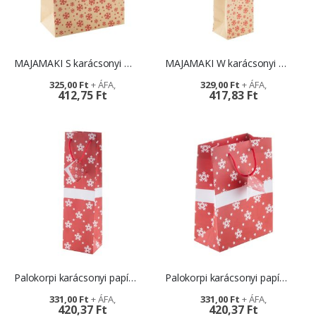
MAJAMAKI S karácsonyi papírtáska, kicsi - logózással
MAJAMAKI W karácsonyi papírtáska borhoz - emblémával
325,00 Ft
329,00 Ft
412,75 Ft
417,83 Ft
Palokorpi karácsonyi papírtáska - boros
Palokorpi karácsonyi papírtáska - kicsi
331,00 Ft
331,00 Ft
420,37 Ft
420,37 Ft