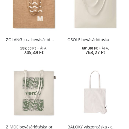
ZOLANG juta bevásárlótáska - céges ajándék
OSOLE bevásárlótáska
587,00 Ft
601,00 Ft
745,49 Ft
763,27 Ft
ZIMDE bevásárlótáska organikus pamutból
BALOKY vászontáska - céges ajándék