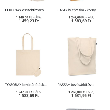
FERDRAW összehúzható hátizsák - emblémázással
CASEY hűtőtáska - környezetkímélő ajándék
1 149,00 Ft
1 247,00 Ft
1 459,23 Ft
1 583,69 Ft
TOGOBAX bevásárlótáska - reklámajándék logóval
RASSA+ bevásárlótáska - egyediesíthető ajándék
1 247,00 Ft
1 285,00 Ft
1 583,69 Ft
1 631,95 Ft