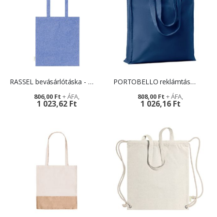
RASSEL bevásárlótáska - reklámajándék
PORTOBELLO reklámtáska egyedi grafikával
806,00 Ft
808,00 Ft
1 023,62 Ft
1 026,16 Ft