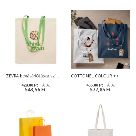
ZEVRA bevásárlótáska színes fülekkel
COTTONEL COLOUR + reklámtáska logózással
428,00 Ft
455,00 Ft
543,56 Ft
577,85 Ft