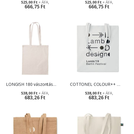
525,00 Ft
525,00 Ft
666,75 Ft
666,75 Ft
LONGISH 180 vászontáska - környezetbarát reklámtárgy
COTTONEL COLOUR++ emblémázható reklámhordozó
538,00 Ft
538,00 Ft
683,26 Ft
683,26 Ft