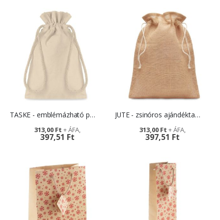
TASKE - emblémázható pamutvászon ajándéktasak
JUTE - zsinóros ajándéktasak - több méretben
313,00 Ft
313,00 Ft
397,51 Ft
397,51 Ft