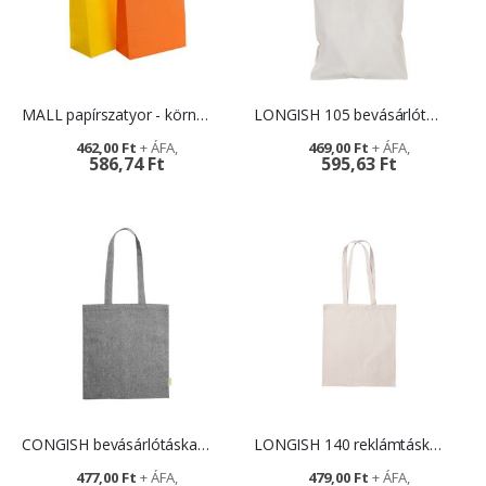
MALL papírszatyor - környezetbarát reklámtárgy
LONGISH 105 bevásárlótáska - környezetbarát reklámtárgy
462,00 Ft
469,00 Ft
586,74 Ft
595,63 Ft
CONGISH bevásárlótáska -reklámajándék
LONGISH 140 reklámtáska - egyedi logóval
477,00 Ft
479,00 Ft