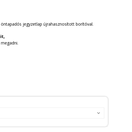
 öntapadós jegyzetlap újrahasznosított borítóval.
it,
k megadni.