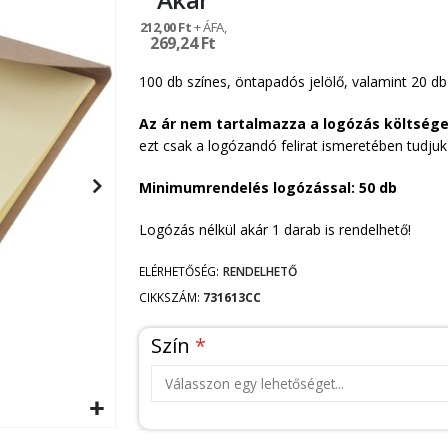
212,00 Ft
269,24 Ft
100 db színes, öntapadós jelölő, valamint 20 db
Az ár nem tartalmazza a logózás költsége
ezt csak a logózandó felirat ismeretében tudju
Minimumrendelés logózással: 50 db
Logózás nélkül akár 1 darab is rendelhető!
ELÉRHETŐSÉG:
RENDELHETŐ
CIKKSZÁM
731613CC
Szín