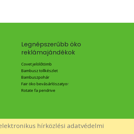
Legnépszerűbb öko
reklámajándékok
Covet jelölőtömb
Bambusz tollkészlet
Bambuszpohár
Fair öko bevásárlószatyo
r
Rotate fa pendrive
elektronikus hírközlési adatvédelmi