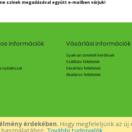
ne színek megadásával együtt e-mailben várjuk!
nos információk
Vásárlási információk
Gyakran ismételt kérdések
Szállítási feltételek
 nyilatkozat
Vásárlási feltételek
Általános feltételek
 élmény érdekében.
Hogy megfeleljünk az új 
k használatához.
További tudnivalók
.