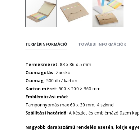
Ugrás
a
képgaléria
TERMÉKINFORMÁCIÓ
TOVÁBBI INFORMÁCIÓK
elejére
Termékméret:
83 x 86 x 5 mm
Csomagolás:
Zacskó
Csomag
: 500 db / karton
Karton méret:
500 × 200 × 360 mm
Emblémázási mód:
Tamponnyomás max 60 x 30 mm, 4 színnel
Szállítási határidő:
A készlet és emblémázó üzem kap
Nagyobb darabszámú rendelés esetén, kérje egye