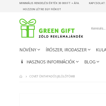
MINIMÁLIS RENDELÉSI ÉRTÉK 30 000 FT + ÁFA. KAPCSOLAT: +
HOZZON LÉTRE EGY FIÓKOT
NÖVÉNY
ÍRÓSZER, IRODASZER
KUL
HASZNOS INFORMÁCIÓK
BLOG
COVET ÖNTAPADÓS JELÖLŐTÖMB
Ugrás
a
képgaléria