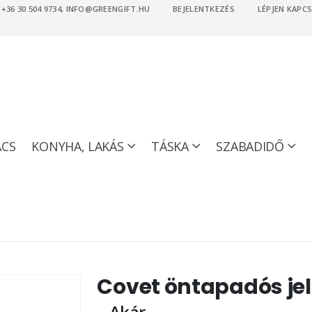
36 30 504 9734, INFO@GREENGIFT.HU
BEJELENTKEZÉS
LÉPJEN KAPC
ACS
KONYHA, LAKÁS
TÁSKA
SZABADIDŐ
Covet öntapadós je
Akár