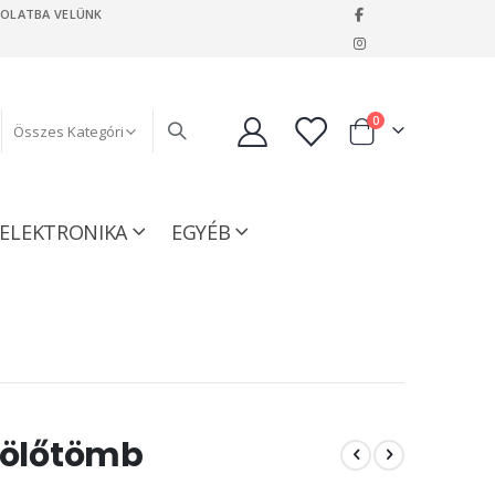
SOLATBA VELÜNK
|
tételeket
0
Kosár
ELEKTRONIKA
EGYÉB
lölőtömb