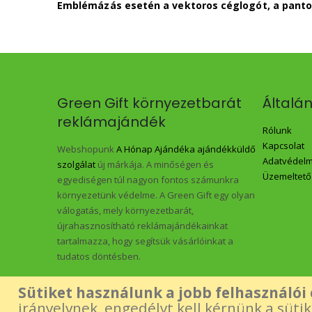
Emblémázás esetén a vektoros céglogót, a panto
Green Gift környezetbarát
Általá
reklámajándék
Rólunk
Kapcsolat
Webshopunk
A Hónap Ajándéka ajándékküldő
Adatvédelmi
szolgálat
új márkája. A minőségen és
Üzemeltető
egyediségen túl nagyon fontos számunkra
környezetünk védelme. A Green Gift egy olyan
válogatás, mely környezetbarát,
újrahasznosítható reklámajándékainkat
tartalmazza, hogy segítsük vásárlóinkat a
tudatos döntésben.
Sütiket használunk a jobb felhasználói
irányelvnek, engedélyt kell kérnünk a süti