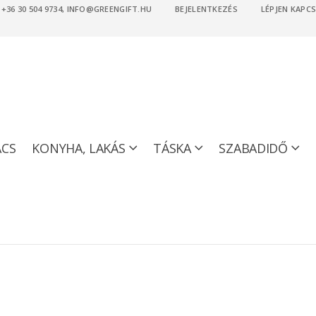
36 30 504 9734, INFO@GREENGIFT.HU
BEJELENTKEZÉS
LÉPJEN KAPC
ACS
KONYHA, LAKÁS
TÁSKA
SZABADIDŐ