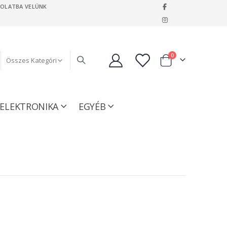
SOLATBA VELÜNK
|
tételeket
0
Kosár
ELEKTRONIKA
EGYÉB