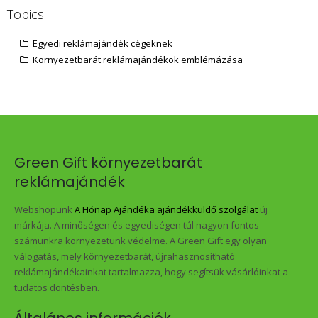
Topics
Egyedi reklámajándék cégeknek
Környezetbarát reklámajándékok emblémázása
Green Gift környezetbarát
reklámajándék
Webshopunk
A Hónap Ajándéka ajándékküldő szolgálat
új
márkája. A minőségen és egyediségen túl nagyon fontos
számunkra környezetünk védelme. A Green Gift egy olyan
válogatás, mely környezetbarát, újrahasznosítható
reklámajándékainkat tartalmazza, hogy segítsük vásárlóinkat a
tudatos döntésben.