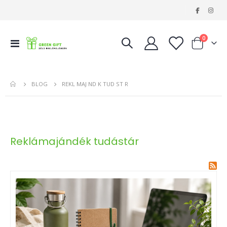
|
tételeke
0
Navigáció
Kosár
váltása
BLOG
REKL MAJ ND K TUD ST R
Reklámajándék tudástár