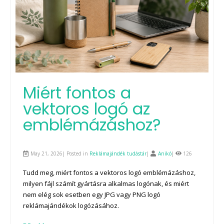
Miért fontos a
vektoros logó az
emblémázáshoz?
May 21, 2026| Posted in
Reklámajándék tudástár
|
Anikó
|
126
Tudd meg, miért fontos a vektoros logó emblémázáshoz,
milyen fájl számít gyártásra alkalmas logónak, és miért
nem elég sok esetben egy JPG vagy PNG logó
reklámajándékok logózásához.