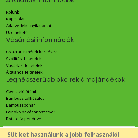
Általános információk
Rólunk
Kapcsolat
Adatvédelmi nyilatkozat
Üzemeltető
Vásárlási információk
Gyakran ismételt kérdések
Szállítási feltételek
Vásárlási feltételek
Általános feltételek
Legnépszerűbb öko reklámajándékok
Covet jelölőtömb
Bambusz tollkészlet
Bambuszpohár
Fair öko bevásárlószatyo
r
Rotate fa pendrive
Sütiket használunk a jobb felhasználói