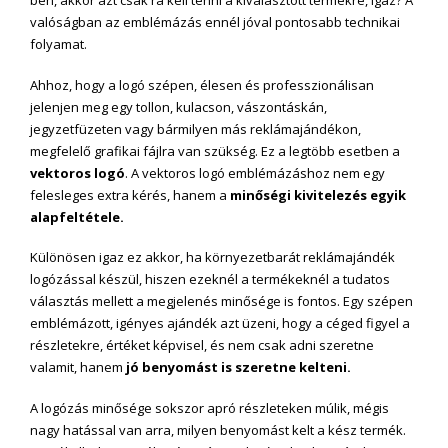
ben, akkor azt csak rá kell tenni a kiválasztott termékre, igaz? A
valóságban az emblémázás ennél jóval pontosabb technikai
folyamat.
Ahhoz, hogy a logó szépen, élesen és professzionálisan
jelenjen meg egy tollon, kulacson, vászontáskán,
jegyzetfüzeten vagy bármilyen más reklámajándékon,
megfelelő grafikai fájlra van szükség. Ez a legtöbb esetben a
vektoros logó
. A vektoros logó emblémázáshoz nem egy
felesleges extra kérés, hanem a
minőségi kivitelezés egyik
alapfeltétele.
Különösen igaz ez akkor, ha környezetbarát reklámajándék
logózással készül, hiszen ezeknél a termékeknél a tudatos
választás mellett a megjelenés minősége is fontos. Egy szépen
emblémázott, igényes ajándék azt üzeni, hogy a céged figyel a
részletekre, értéket képvisel, és nem csak adni szeretne
valamit, hanem
jó benyomást is szeretne kelteni.
A logózás minősége sokszor apró részleteken múlik, mégis
nagy hatással van arra, milyen benyomást kelt a kész termék.