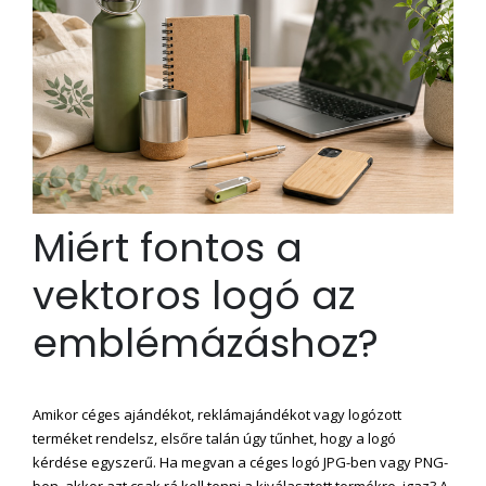
Miért fontos a
vektoros logó az
emblémázáshoz?
Amikor céges ajándékot, reklámajándékot vagy logózott
terméket rendelsz, elsőre talán úgy tűnhet, hogy a logó
kérdése egyszerű. Ha megvan a céges logó JPG-ben vagy PNG-