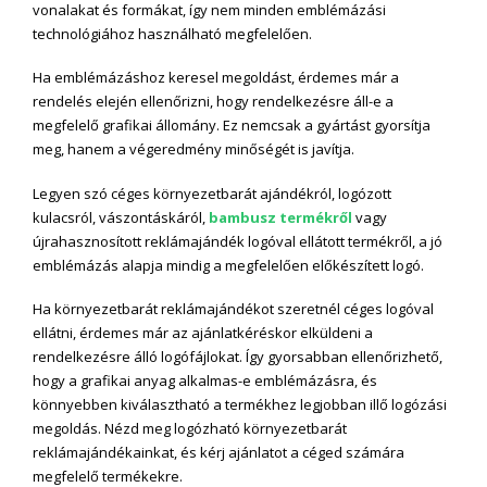
vonalakat és formákat, így nem minden emblémázási
technológiához használható megfelelően.
Ha emblémázáshoz keresel megoldást, érdemes már a
rendelés elején ellenőrizni, hogy rendelkezésre áll-e a
megfelelő grafikai állomány. Ez nemcsak a gyártást gyorsítja
meg, hanem a végeredmény minőségét is javítja.
Legyen szó céges környezetbarát ajándékról, logózott
kulacsról, vászontáskáról,
bambusz termékről
vagy
újrahasznosított reklámajándék logóval ellátott termékről, a jó
emblémázás alapja mindig a megfelelően előkészített logó.
Ha környezetbarát reklámajándékot szeretnél céges logóval
ellátni, érdemes már az ajánlatkéréskor elküldeni a
rendelkezésre álló logófájlokat. Így gyorsabban ellenőrizhető,
hogy a grafikai anyag alkalmas-e emblémázásra, és
könnyebben kiválasztható a termékhez legjobban illő logózási
megoldás. Nézd meg logózható környezetbarát
reklámajándékainkat, és kérj ajánlatot a céged számára
megfelelő termékekre.