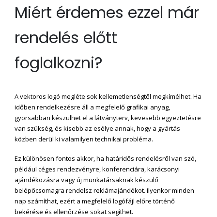
Miért érdemes ezzel már
rendelés előtt
foglalkozni?
A vektoros logó megléte sok kellemetlenségtől megkímélhet. Ha
időben rendelkezésre áll a megfelelő grafikai anyag,
gyorsabban készülhet el a látványterv, kevesebb egyeztetésre
van szükség, és kisebb az esélye annak, hogy a gyártás
közben derül ki valamilyen technikai probléma.
Ez különösen fontos akkor, ha határidős rendelésről van szó,
például céges rendezvényre, konferenciára, karácsonyi
ajándékozásra vagy új munkatársaknak készülő
belépőcsomagra rendelsz reklámajándékot. Ilyenkor minden
nap számíthat, ezért a megfelelő logófájl előre történő
bekérése és ellenőrzése sokat segíthet.