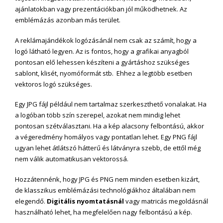
ajánlatokban vagy prezentációkban jól működhetnek. Az
emblémázás azonban más terület.
A reklámajándékok logózásánál nem csak az számít, hogy a
logó látható legyen. Az is fontos, hogy a grafikai anyagból
pontosan elő lehessen készíteni a gyártáshoz szükséges
sablont, klisét, nyomóformát stb. Ehhez a legtöbb esetben
vektoros logó szükséges.
Egy JPG fájl például nem tartalmaz szerkeszthető vonalakat. Ha
a logóban több szín szerepel, azokat nem mindig lehet
pontosan szétválasztani. Ha a kép alacsony felbontású, akkor
a végeredmény homályos vagy pontatlan lehet. Egy PNG fájl
ugyan lehet átlátszó hátterű és látványra szebb, de ettől még
nem válik automatikusan vektorossá.
Hozzátennénk, hogy JPG és PNG nem minden esetben kizárt,
de klasszikus emblémázási technológiákhoz általában nem
elegendő.
Digitális nyomtatásnál
vagy matricás megoldásnál
használható lehet, ha megfelelően nagy felbontású a kép.