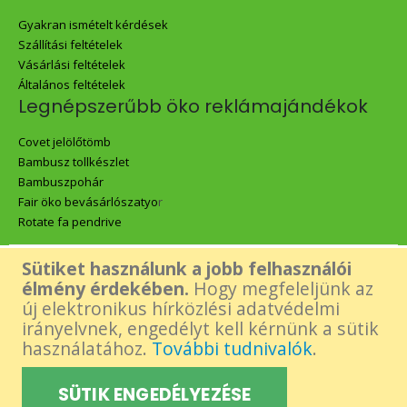
Gyakran ismételt kérdések
Szállítási feltételek
Vásárlási feltételek
Általános feltételek
Legnépszerűbb öko reklámajándékok
Covet jelölőtömb
Bambusz tollkészlet
Bambuszpohár
Fair öko bevásárlószatyo
r
Rotate fa pendrive
Sütiket használunk a jobb felhasználói
Az oldalon található összes tartalom - beleértve a Green Gift logó,
élmény érdekében.
Hogy megfeleljünk az
új elektronikus hírközlési adatvédelmi
képek és tartalmi elemek- felhasználásához a készítő előzetes,
irányelvnek, engedélyt kell kérnünk a sütik
használatához.
További tudnivalók
.
írásos engedélye szükséges.
SÜTIK ENGEDÉLYEZÉSE