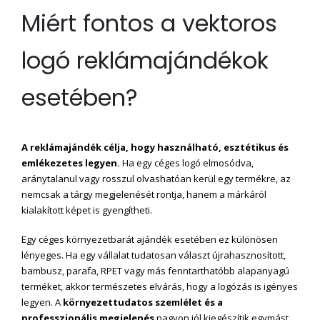
Miért fontos a vektoros
logó reklámajándékok
esetében?
A reklámajándék célja, hogy használható, esztétikus és
emlékezetes legyen.
Ha egy céges logó elmosódva,
aránytalanul vagy rosszul olvashatóan kerül egy termékre, az
nemcsak a tárgy megjelenését rontja, hanem a márkáról
kialakított képet is gyengítheti.
Egy céges környezetbarát ajándék esetében ez különösen
lényeges. Ha egy vállalat tudatosan választ újrahasznosított,
bambusz, parafa, RPET vagy más fenntarthatóbb alapanyagú
terméket, akkor természetes elvárás, hogy a logózás is igényes
legyen. A
környezettudatos szemlélet és a
professzionális megjelenés
nagyon jól kiegészítik egymást.