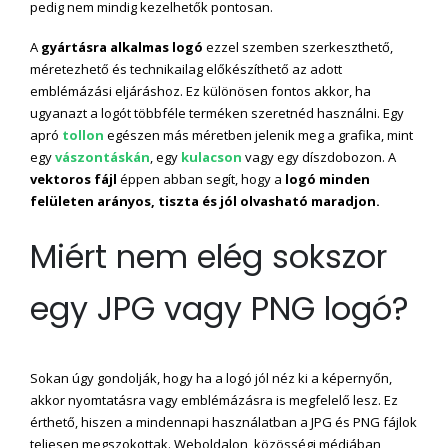
pedig nem mindig kezelhetők pontosan.
A
gyártásra alkalmas logó
ezzel szemben szerkeszthető,
méretezhető és technikailag előkészíthető az adott
emblémázási eljáráshoz. Ez különösen fontos akkor, ha
ugyanazt a logót többféle terméken szeretnéd használni. Egy
apró
tollon
egészen más méretben jelenik meg a grafika, mint
egy
vászontáskán
, egy
kulacson
vagy egy díszdobozon. A
vektoros fájl
éppen abban segít, hogy a
logó minden
felületen arányos, tiszta és jól olvasható maradjon.
Miért nem elég sokszor
egy JPG vagy PNG logó?
Sokan úgy gondolják, hogy ha a logó jól néz ki a képernyőn,
akkor nyomtatásra vagy emblémázásra is megfelelő lesz. Ez
érthető, hiszen a mindennapi használatban a JPG és PNG fájlok
teljesen megszokottak. Weboldalon, közösségi médiában,