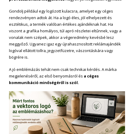
Gondolj például egy logózott kulacsra, amelyet egy céges
rendezvényen adtok át. Ha a logó éles, jól elhelyezett és
esztétikus, a termék valóban értékes ajándéknak hat. Ha
viszont a grafika homályos, túl apró részletei eltűnnek, vagy a
vonalak nem szépek, akkor a végeredmény kevésbé lesz
meggyőző. Ugyanez igaz egy újrahasznosított reklámajándék
logóval ellátott tollra, jegyzetfüzetre, vászontáskára vagy
bögrére is.
A jó emblémázás tehát nem csak technikai kérdés. A márka
megjelenéséről, az első benyomásról és
a céges
kommunikáció minőségéről is szól.