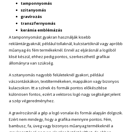
tamponnyomás
szitanyomás
gravírozás
transzfernyomás
kerámia emblémázás
A tamponnyomást gyakran használják kisebb
reklámtárgyaknál, például tollaknál, kulcstartóknál vagy apróbb
műanyag és fém termékeknél. Ennél az eljárásnál a logóból
klisé készül, ehhez pedig pontos, szerkeszthető grafikai
állományra van szükség.
A szitanyomás nagyobb felületeknél gyakori, például
vászontáskákon, textiltermékeken, mappákon vagy bizonyos
kulacsokon. Itt a színek és formák pontos előkészítése
különösen fontos, ezért a vektoros logó nagy segítséget jelent
a szép végeredményhez.
A gravírozásnál a gép a logó vonalai és formái alapján dolgozik.
Ezért nem mindegy, hogy a grafika mennyire pontos. Fém,
bambusz, fa, üveg vagy bizonyos műanyag termékeknél a