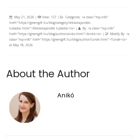
May 21, 2026
|
View: 127
|
Categories: <a class="mp-info"
href="https://greengift.hu/blog/category/reklamajandek-
tudastar.html">Reklámajándék tudástár</a>
|
By: <a class="mp-info"
href="https://greengift.hu/blog/author/aniko.html">Anikó</a>
|
Modify By: <a
class="mp-info" href="https://greengift.hu/blog/author/tunde.html">Tünde</a>
at May 18, 2026
About the Author
Anikó