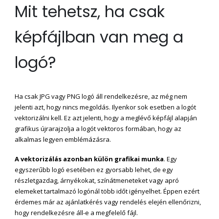
Mit tehetsz, ha csak
képfájlban van meg a
logó?
Ha csak JPG vagy PNG logó áll rendelkezésre, az még nem
jelenti azt, hogy nincs megoldás. Ilyenkor sok esetben a logót
vektorizálni kell. Ez azt jelenti, hogy a meglévő képfájl alapján
grafikus újrarajzolja a logót vektoros formában, hogy az
alkalmas legyen emblémázásra.
A vektorizálás azonban külön grafikai munka
. Egy
egyszerűbb logó esetében ez gyorsabb lehet, de egy
részletgazdag, árnyékokat, színátmeneteket vagy apró
elemeket tartalmazó logónál több időt igényelhet. Éppen ezért
érdemes már az ajánlatkérés vagy rendelés elején ellenőrizni,
hogy rendelkezésre áll-e a megfelelő fájl.