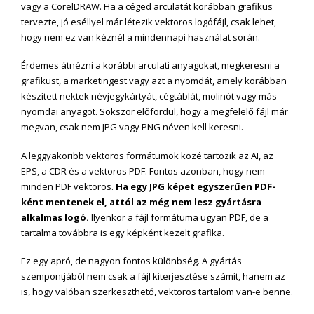
vagy a CorelDRAW. Ha a céged arculatát korábban grafikus
tervezte, jó eséllyel már létezik vektoros logófájl, csak lehet,
hogy nem ez van kéznél a mindennapi használat során.
Érdemes átnézni a korábbi arculati anyagokat, megkeresni a
grafikust, a marketingest vagy azt a nyomdát, amely korábban
készített nektek névjegykártyát, cégtáblát, molinót vagy más
nyomdai anyagot. Sokszor előfordul, hogy a megfelelő fájl már
megvan, csak nem JPG vagy PNG néven kell keresni.
A leggyakoribb vektoros formátumok közé tartozik az AI, az
EPS, a CDR és a vektoros PDF. Fontos azonban, hogy nem
minden PDF vektoros.
Ha egy JPG képet egyszerűen PDF-
ként mentenek el, attól az még nem lesz gyártásra
alkalmas logó.
Ilyenkor a fájl formátuma ugyan PDF, de a
tartalma továbbra is egy képként kezelt grafika.
Ez egy apró, de nagyon fontos különbség. A gyártás
szempontjából nem csak a fájl kiterjesztése számít, hanem az
is, hogy valóban szerkeszthető, vektoros tartalom van-e benne.