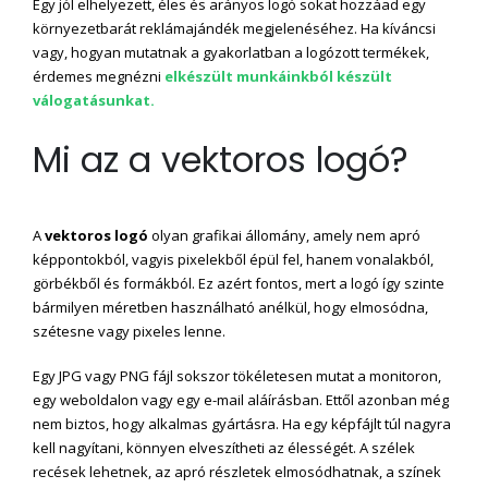
Egy jól elhelyezett, éles és arányos logó sokat hozzáad egy
környezetbarát reklámajándék megjelenéséhez. Ha kíváncsi
vagy, hogyan mutatnak a gyakorlatban a logózott termékek,
érdemes megnézni
elkészült munkáinkból készült
válogatásunkat.
Mi az a vektoros logó?
A
vektoros logó
olyan grafikai állomány, amely nem apró
képpontokból, vagyis pixelekből épül fel, hanem vonalakból,
görbékből és formákból. Ez azért fontos, mert a logó így szinte
bármilyen méretben használható anélkül, hogy elmosódna,
szétesne vagy pixeles lenne.
Egy JPG vagy PNG fájl sokszor tökéletesen mutat a monitoron,
egy weboldalon vagy egy e-mail aláírásban. Ettől azonban még
nem biztos, hogy alkalmas gyártásra. Ha egy képfájlt túl nagyra
kell nagyítani, könnyen elveszítheti az élességét. A szélek
recések lehetnek, az apró részletek elmosódhatnak, a színek