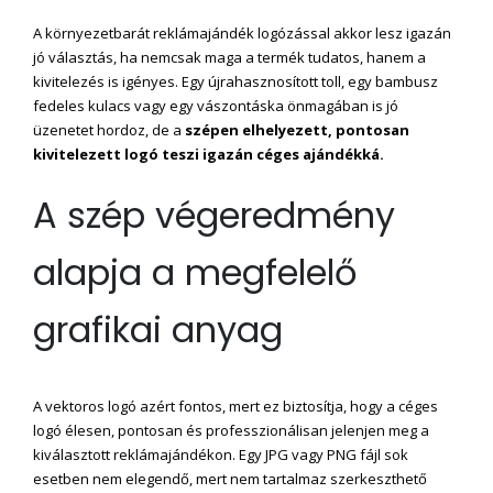
A környezetbarát reklámajándék logózással akkor lesz igazán
jó választás, ha nemcsak maga a termék tudatos, hanem a
kivitelezés is igényes. Egy újrahasznosított toll, egy bambusz
fedeles kulacs vagy egy vászontáska önmagában is jó
üzenetet hordoz, de a
szépen elhelyezett, pontosan
kivitelezett logó teszi igazán céges ajándékká.
A szép végeredmény
alapja a megfelelő
grafikai anyag
A vektoros logó azért fontos, mert ez biztosítja, hogy a céges
logó élesen, pontosan és professzionálisan jelenjen meg a
kiválasztott reklámajándékon. Egy JPG vagy PNG fájl sok
esetben nem elegendő, mert nem tartalmaz szerkeszthető