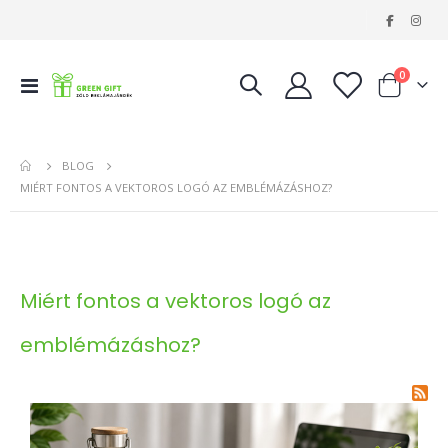
|
tételeke
0
Navigáció
Kosár
váltása
BLOG
MIÉRT FONTOS A VEKTOROS LOGÓ AZ EMBLÉMÁZÁSHOZ?
Miért fontos a vektoros logó az
emblémázáshoz?