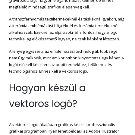
gravírozott logó nagyon elegáns hatást kelthet, de ehhez
megfelelő minőségű grafikai alapanyag kell.
A transzfernyomás textiltermékeknél és táskáknál gyakori, míg
a kerámia emblémázást bögréknél és kerámia termékeknél
alkalmazzák. Ezeknél az eljárásoknál is fontos, hogy a logó
technikailag előkészíthető legyen, ne csak képként létezzen.
A lényeg egyszerű: az emblémázási technológiák többsége
nem úgy működik, mint amikor otthon kinyomtatsz egy képet. A
logót elő kell készíteni az adott termékhez, felülethez és
technológiához. Ehhez kell a
vektoros logó.
Hogyan készül a
vektoros logó?
A vektoros logót általában grafikus készíti professzionális
grafikai programban. Ilyen lehet például az Adobe Illustrator