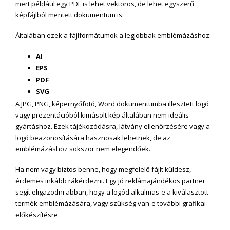
mert például egy PDF is lehet vektoros, de lehet egyszerű
képfájlból mentett dokumentum is.
Általában ezek a fájlformátumok a legjobbak emblémázáshoz:
AI
EPS
PDF
SVG
A JPG, PNG, képernyőfotó, Word dokumentumba illesztett logó
vagy prezentációból kimásolt kép általában nem ideális
gyártáshoz. Ezek tájékozódásra, látvány ellenőrzésére vagy a
logó beazonosítására hasznosak lehetnek, de az
emblémázáshoz sokszor nem elegendőek.
Ha nem vagy biztos benne, hogy megfelelő fájlt küldesz,
érdemes inkább rákérdezni. Egy jó reklámajándékos partner
segít eligazodni abban, hogy a logód alkalmas-e a kiválasztott
termék emblémázására, vagy szükség van-e további grafikai
előkészítésre.