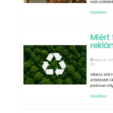
tedd zöldebbé
Bővebben
Miért
reklá
August 26, 2025
299
Válassz zöld 
erősítenéd! C
pontosan mily
Bővebben