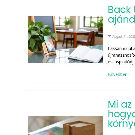
Back 
ajánd
August 11, 2025
Lassan indul a
újrahasznosít
és inspirálódj!
Bővebben
Mi az
hogya
körny