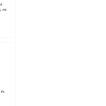
lő
, mi
 és