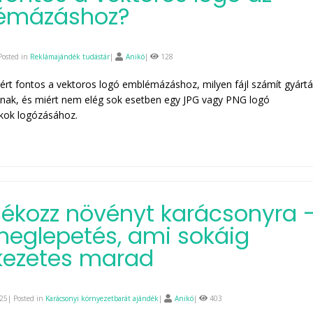
émázáshoz?
Posted in
Reklámajándék tudástár
|
Anikó
|
128
rt fontos a vektoros logó emblémázáshoz, milyen fájl számít gyártá
nak, és miért nem elég sok esetben egy JPG vagy PNG logó
kok logózásához.
ékozz növényt karácsonyra 
meglepetés, ami sokáig
kezetes marad
25| Posted in
Karácsonyi környezetbarát ajándék
|
Anikó
|
403