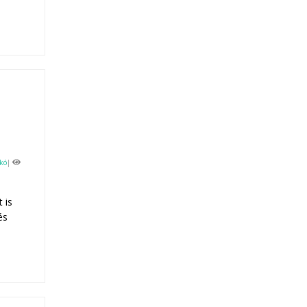
kó
|
 is
és