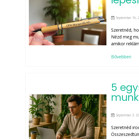
September 16, 
Szeretnéd, ho
Nézd meg munk
amikor reklám
Bővebben
5 egy
munka
September 3, 2
Szeretnéd iro
Összeszedtünk