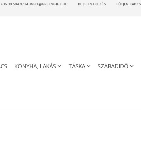
36 30 504 9734, INFO@GREENGIFT.HU
BEJELENTKEZÉS
LÉPJEN KAPC
ACS
KONYHA, LAKÁS
TÁSKA
SZABADIDŐ