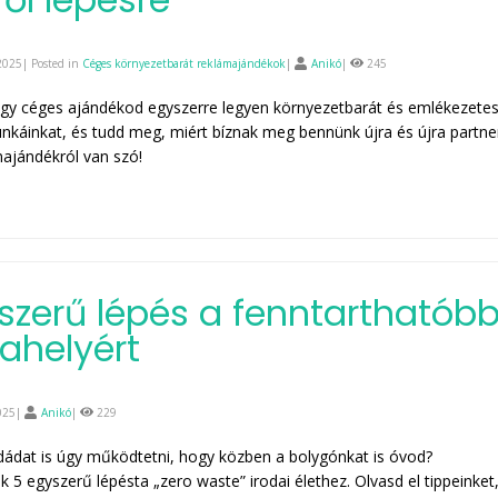
2025| Posted in
Céges környezetbarát reklámajándékok
|
Anikó
|
245
gy céges ajándékod egyszerre legyen környezetbarát és emlékezete
áinkat, és tudd meg, miért bíznak meg bennünk újra és újra partner
ajándékról van szó!
szerű lépés a fenntarthatób
helyért
025|
Anikó
|
229
dádat is úgy működtetni, hogy közben a bolygónkat is óvod?
 5 egyszerű lépésta „zero waste” irodai élethez. Olvasd el tippeinket