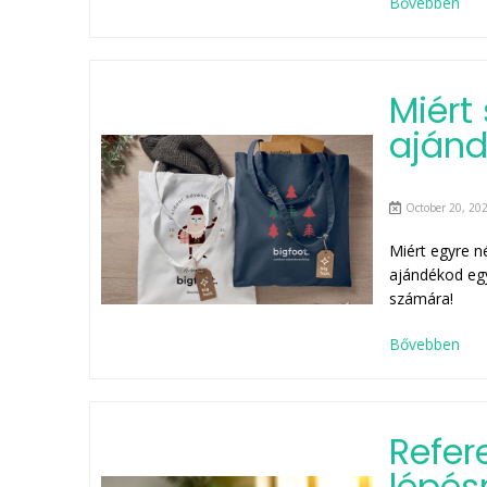
Bővebben
Miért 
ajánd
October 20, 202
Miért egyre n
ajándékod egy
számára!
Bővebben
Refer
lépés