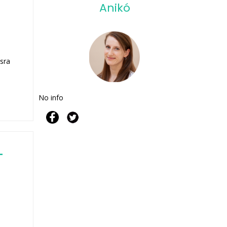
Anikó
sra
No info
–