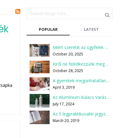
ék
POPULAR
LATEST
Miért szeretik az ügyfelek a zöld ajándékokat?
October 20, 2025
Kiről ne feledkezzünk meg a karácsonyi ajándékcsomagok összeállításakor?
October 28, 2025
A gyerekek megunhatatlan kedvence a ceruza
szsapka
April 3, 2019
Az Alumínium Kulacs Varázsa: Miért Válaszd Te is?
July 17, 2024
Az 5 legpraktikusabb jegyzetfüzet, jegyzettömb
March 20, 2019