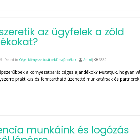
szeretik az ügyfelek a zöld
ékokat?
5| Posted in
Céges környezetbarát reklámajándékok
|
Anikó
|
3539
épszerűbbek a környezetbarát céges ajándékok? Mutatjuk, hogyan vá
szerre praktikus és fenntartható üzenetté munkatársak és partnerek
encia munkáink és logózás
ről lépésre