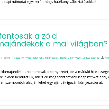
 a napi rutinodat egyszerű, mégis hatékony változtatásokkal!
 fontosak a zöld
majándékok a mai világban?
| Posted in
Céges környezetbarát reklámajándékok
,
Tippek a környezettudatos élethez
|
Ani
reklámajándékot, ha nemcsak a környezetet, de a márkád hitelességét
ikkünkben bemutatjuk, miért éri meg fenntartható kiegészítőket adni, 
en szempontok alapján lehet egy ajándék igazán környezetbarát.