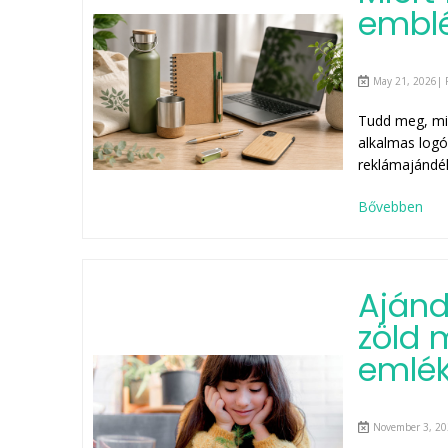
embl
May 21, 2026| 
Tudd meg, mié
alkalmas logó
reklámajándé
Bővebben
Ajánd
zöld 
emlé
November 3, 20