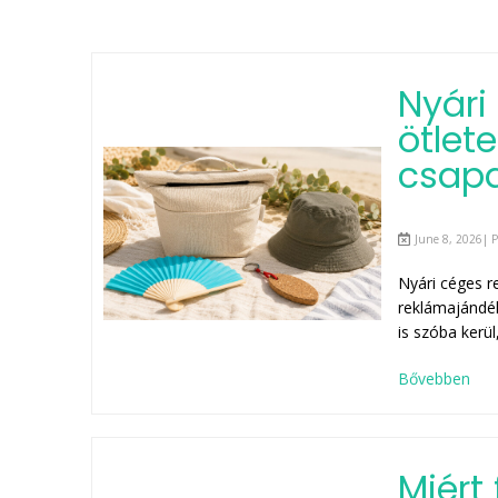
Nyári
ötlet
csapa
June 8, 2026| P
Nyári céges r
reklámajándék
is szóba kerü
Bővebben
Miért