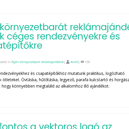
 környezetbarát reklámajánd
ek céges rendezvényekre és
tépítőkre
osted in
Nyári környezetbarát reklámajándékok
|
Anikó
|
108
endezvényekhez és csapatépítőkhöz mutatunk praktikus, logózható
 ötleteket. Övtáska, hűtőtáska, legyező, parafa kulcstartó és horgá
l, hogy könnyebben megtaláld az alkalomhoz illő ajándékot.
 fontos a vektoros logó az