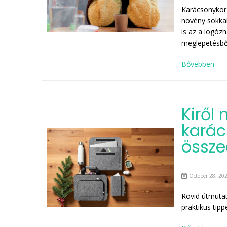
Karácsonykor 
növény sokkal
is az a logóz
meglepetésből
Bővebben
Kiről
kará
össze
October 28, 202
Rövid útmutat
praktikus tip