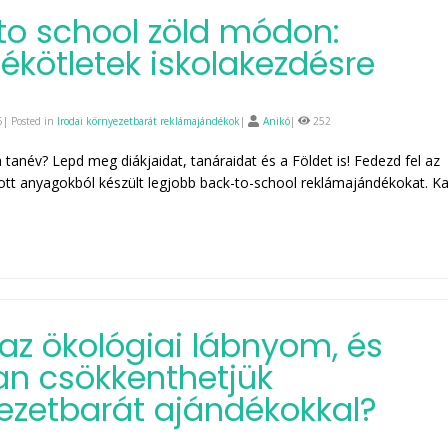
to school zöld módon:
ékötletek iskolakezdésre
| Posted in
Irodai környezetbarát reklámajándékok
|
Anikó
|
252
 tanév? Lepd meg diákjaidat, tanáraidat és a Földet is! Fedezd fel az
ott anyagokból készült legjobb back-to-school reklámajándékokat. Kat
 az ökológiai lábnyom, és
n csökkenthetjük
ezetbarát ajándékokkal?