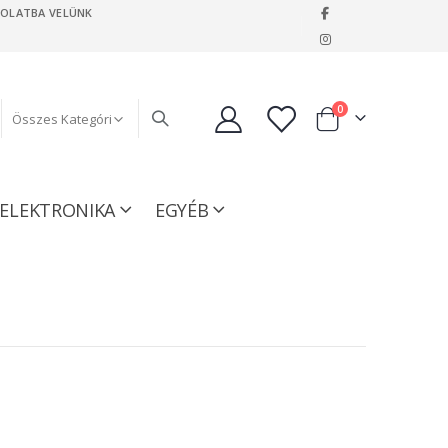
SOLATBA VELÜNK
|
tételeket
0
Kosár
ELEKTRONIKA
EGYÉB