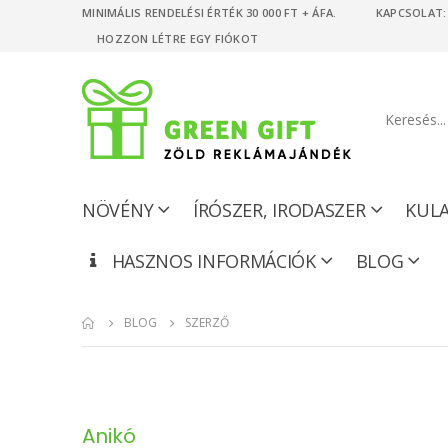
MINIMÁLIS RENDELÉSI ÉRTÉK 30 000 FT + ÁFA. KAPCSOLAT: +
HOZZON LÉTRE EGY FIÓKOT
NÖVÉNY
ÍRÓSZER, IRODASZER
KUL
HASZNOS INFORMÁCIÓK
BLOG
BLOG
SZERZŐ
Anikó