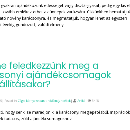
gyakran ajándékozunk édességet vagy dísztárgyakat, pedig egy kis é
 tovább emlékeztethet az ünnepek varázsára. Cikkünkben bemutatjuk
ható növény karácsonyra, és megmutatjuk, hogyan lehet az egyszeri
 évekig gondozott, valódi élmény.
 ne feledkezzünk meg a
csonyi ajándékcsomagok
állításakor?
5| Posted in
Céges környezetbarát reklámajándékok
|
Anikó
|
3448
ó, hogy senki se maradjon ki a karácsonyi meglepetésből. Inspirációk
pek tudatos, zöld ajándékcsomagokhoz.