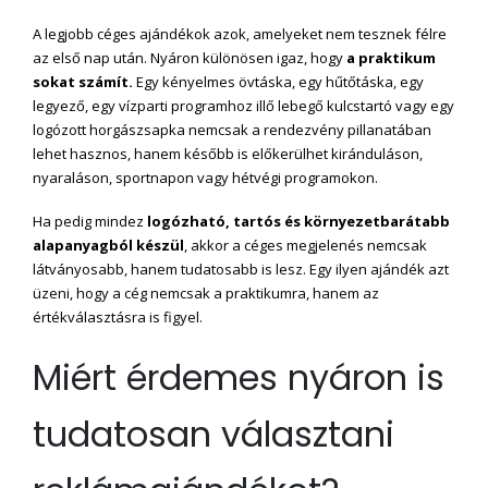
A legjobb céges ajándékok azok, amelyeket nem tesznek félre
az első nap után. Nyáron különösen igaz, hogy
a praktikum
sokat számít.
Egy kényelmes övtáska, egy hűtőtáska, egy
legyező, egy vízparti programhoz illő lebegő kulcstartó vagy egy
logózott horgászsapka nemcsak a rendezvény pillanatában
lehet hasznos, hanem később is előkerülhet kiránduláson,
nyaraláson, sportnapon vagy hétvégi programokon.
Ha pedig mindez
logózható, tartós és környezetbarátabb
alapanyagból készül
, akkor a céges megjelenés nemcsak
látványosabb, hanem tudatosabb is lesz. Egy ilyen ajándék azt
üzeni, hogy a cég nemcsak a praktikumra, hanem az
értékválasztásra is figyel.
Miért érdemes nyáron is
tudatosan választani