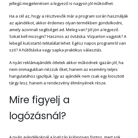
jellegű megjelenésen a legyező is nagyon jól működhet.
Ha a cél az, hogy a résztvevők már a program során használják
az ajándékot, akkor érdemes olyan termékben gondolkodni,
amely azonnali segítséget ad. Meleg van? Jól jön a legyező.
Sokat kell mozogni? Hasznos az övtáska. Vízparton vagytok? A
lebegő kulcstartó telitalálat lehet. Egész napos programról van
szó? A hűtőtáska vagy sapka praktikus választás.
A nyári reklámajándék ötletek akkor működnek igazán jól, ha
nem önmagukban nézzük őket, hanem az esemény teljes
hangulatához igazítjuk. Így az ajándék nem csak egy kiosztott
tárgy lesz, hanem a rendezvény élményének része.
Mire figyelj a
logózásnál?
A nyári ajándékoknál a logózás különösen fontos, mert sok