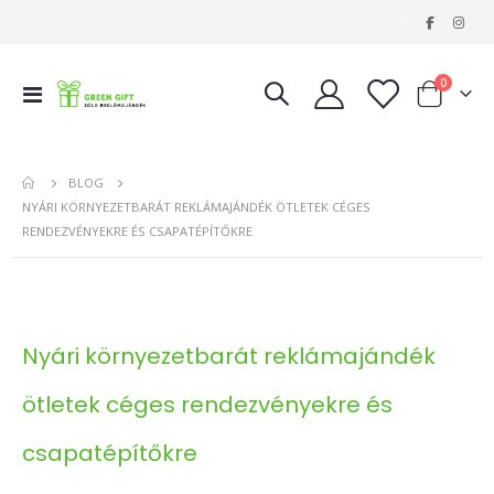
|
tételeke
0
Navigáció
Kosár
váltása
BLOG
NYÁRI KÖRNYEZETBARÁT REKLÁMAJÁNDÉK ÖTLETEK CÉGES
RENDEZVÉNYEKRE ÉS CSAPATÉPÍTŐKRE
Nyári környezetbarát reklámajándék
ötletek céges rendezvényekre és
csapatépítőkre