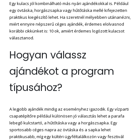
Egy kulacs jól kombinálható más nyári ajándékokkal is. Például
egy övtáska, horgászsapka vagy hűtőtáska mellé kifejezetten
praktikus kiegészítő lehet. Ha szeretnél mélyebben utánanézni,
miért ennyire népszerű céges ajándék, érdemes elolvasnod
korábbi cikkünket is: 10 ok, amiért érdemes logózott kulacsot
választanod.
Hogyan válassz
ajándékot a program
típusához?
A legjobb ajándék mindig az eseményhez igazodik. Egy vízparti
csapatépítőre például különösen jó választás lehet a parafa
lebegő kulcstartó, a hűtőtáska vagy a horgászsapka. Egy
sportosabb céges napra az övtáska és a sapka lehet
praktikusabb, míg egy kültéri ügyféltalálkozón vagy fesztivál