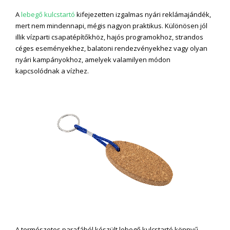
A
lebegő kulcstartó
kifejezetten izgalmas nyári reklámajándék,
mert nem mindennapi, mégis nagyon praktikus. Különösen jól
illik vízparti csapatépítőkhöz, hajós programokhoz, strandos
céges eseményekhez, balatoni rendezvényekhez vagy olyan
nyári kampányokhoz, amelyek valamilyen módon
kapcsolódnak a vízhez.
A természetes parafából készült lebegő kulcstartó könnyű,