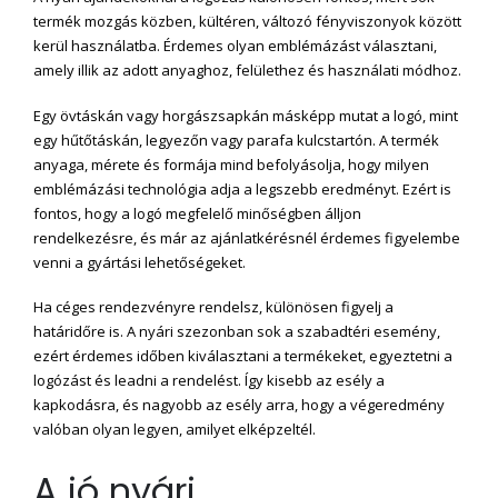
termék mozgás közben, kültéren, változó fényviszonyok között
kerül használatba. Érdemes olyan emblémázást választani,
amely illik az adott anyaghoz, felülethez és használati módhoz.
Egy övtáskán vagy horgászsapkán másképp mutat a logó, mint
egy hűtőtáskán, legyezőn vagy parafa kulcstartón. A termék
anyaga, mérete és formája mind befolyásolja, hogy milyen
emblémázási technológia adja a legszebb eredményt. Ezért is
fontos, hogy a logó megfelelő minőségben álljon
rendelkezésre, és már az ajánlatkérésnél érdemes figyelembe
venni a gyártási lehetőségeket.
Ha céges rendezvényre rendelsz, különösen figyelj a
határidőre is. A nyári szezonban sok a szabadtéri esemény,
ezért érdemes időben kiválasztani a termékeket, egyeztetni a
logózást és leadni a rendelést. Így kisebb az esély a
kapkodásra, és nagyobb az esély arra, hogy a végeredmény
valóban olyan legyen, amilyet elképzeltél.
A jó nyári