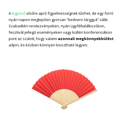
A
legyező
elsőre apró figyelmességnek tűnhet, de egy forró
nyári napon meglepően gyorsan “kedvenc tárggyá” válik.
Szabadtéri rendezvényeken, nyári ügyféltalálkozókon,
fesztivál jellegű eseményeken vagy kültéri konferenciákon
pont az számít, hogy valami
azonnali megkönnyebbülést
adjon, és közben könnyen kiosztható legyen.