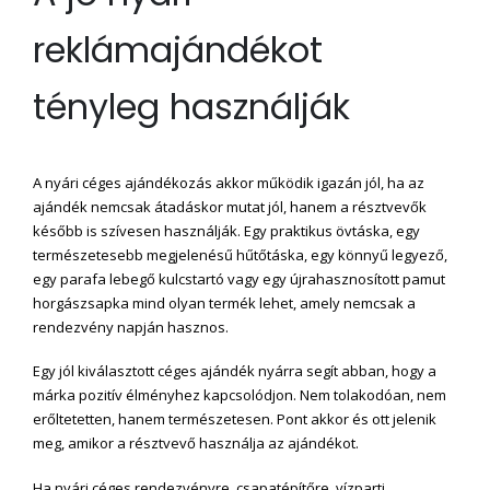
reklámajándékot
tényleg használják
A nyári céges ajándékozás akkor működik igazán jól, ha az
ajándék nemcsak átadáskor mutat jól, hanem a résztvevők
később is szívesen használják. Egy praktikus övtáska, egy
természetesebb megjelenésű hűtőtáska, egy könnyű legyező,
egy parafa lebegő kulcstartó vagy egy újrahasznosított pamut
horgászsapka mind olyan termék lehet, amely nemcsak a
rendezvény napján hasznos.
Egy jól kiválasztott céges ajándék nyárra segít abban, hogy a
márka pozitív élményhez kapcsolódjon. Nem tolakodóan, nem
erőltetetten, hanem természetesen. Pont akkor és ott jelenik
meg, amikor a résztvevő használja az ajándékot.
Ha nyári céges rendezvényre, csapatépítőre, vízparti