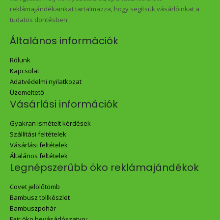
reklámajándékainkat tartalmazza, hogy segítsük vásárlóinkat a
tudatos döntésben.
Általános információk
Rólunk
Kapcsolat
Adatvédelmi nyilatkozat
Üzemeltető
Vásárlási információk
Gyakran ismételt kérdések
Szállítási feltételek
Vásárlási feltételek
Általános feltételek
Legnépszerűbb öko reklámajándékok
Covet jelölőtömb
Bambusz tollkészlet
Bambuszpohár
Fair öko bevásárlószatyo
r