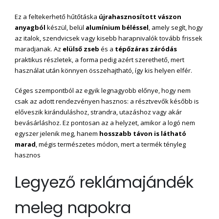
Ez a feltekerhető hűtőtáska
újrahasznosított vászon
anyagból
készül, belül
alumínium béléssel
, amely segít, hogy
az italok, szendvicsek vagy kisebb harapnivalók tovább frissek
maradjanak. Az
elülső zseb
és a
tépőzáras záródás
praktikus részletek, a forma pedig azért szerethető, mert
használat után könnyen összehajtható, így kis helyen elfér.
Céges szempontból az egyik legnagyobb előnye, hogy nem
csak az adott rendezvényen hasznos: a résztvevők később is
előveszik kiránduláshoz, strandra, utazáshoz vagy akár
bevásárláshoz. Ez pontosan az a helyzet, amikor a logó nem
egyszer jelenik meg, hanem
hosszabb távon is látható
marad
, mégis természetes módon, mert a termék tényleg
hasznos
Legyező reklámajándék
meleg napokra