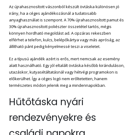
Az újrahasznosított vászonból készült övtáska különösen jó
irány, ha a céges ajándékozásnál a tudatosabb
anyaghasználat is szempont. A 70% újrahasznosított pamut és
30% újrahasznosított poliészter összetétel tartós, mégis
könnyen hordható megoldást ad. A cipzáras rekeszben
elférhet a telefon, kulcs, belépőkártya vagy más apróság, az
állítható pánt pedig kényelmessé teszi a viseletet.
Ez a típusú ajándék azért is erős, mert nemcsak az esemény
alatt használható. Egy jól eltalált övtáska később kiránduláson,
utazáskor, kutyasétáltatásnál vagy hétvégi programokon is
előkerülhet. Így a céges logó nem erőltetetten, hanem
természetes módon jelenik meg a mindennapokban.
Hűtőtáska nyári
rendezvényekre és
családi napokra