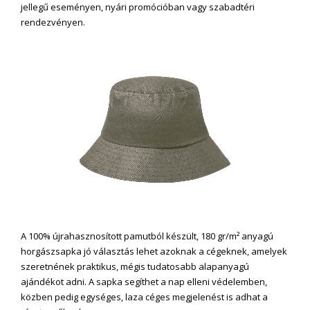
jellegű eseményen, nyári promócióban vagy szabadtéri
rendezvényen.
A 100% újrahasznosított pamutból készült, 180 gr/m² anyagú
horgászsapka jó választás lehet azoknak a cégeknek, amelyek
szeretnének praktikus, mégis tudatosabb alapanyagú
ajándékot adni. A sapka segíthet a nap elleni védelemben,
közben pedig egységes, laza céges megjelenést is adhat a