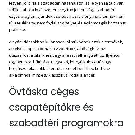
legyen, jól bírja a szabadtéri használatot, és legyen rajta olyan
felület, ahol a logó szépen meg tud jelenni. Egy szabadtéri
céges program ajándék esetében az is előny, ha a termék nem
túl sérülékeny, nem foglal sok helyet, és akár mozgás közben is
praktikus.
A nyári időszakban különösen jól működnek azok a termékek,
amelyek kapcsolódnak a vízparthoz, a hőséghez, az
utazáshoz, a piknikhez vagy a fesztiválhangulathoz. Ilyenkor
egy övtáska, hűtőtáska, legyező, lebegő kulcstartó vagy
horgászsapka sokkal természetesebben illeszkedik az
alkalomhoz, mint egy klasszikus irodai ajándék.
Övtáska céges
csapatépítőkre és
szabadtéri programokra