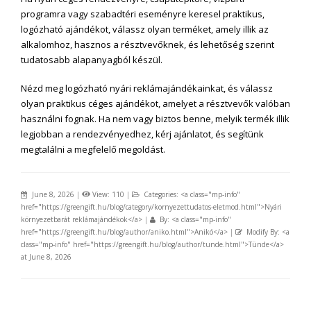
programra vagy szabadtéri eseményre keresel praktikus,
logózható ajándékot, válassz olyan terméket, amely illik az
alkalomhoz, hasznos a résztvevőknek, és lehetőség szerint
tudatosabb alapanyagból készül.
Nézd meg logózható nyári reklámajándékainkat, és válassz
olyan praktikus céges ajándékot, amelyet a résztvevők valóban
használni fognak. Ha nem vagy biztos benne, melyik termék illik
legjobban a rendezvényedhez, kérj ajánlatot, és segítünk
megtalálni a megfelelő megoldást.
June 8, 2026
|
View: 110
|
Categories: <a class="mp-info"
href="https://greengift.hu/blog/category/kornyezettudatos-eletmod.html">Nyári
környezetbarát reklámajándékok</a>
|
By: <a class="mp-info"
href="https://greengift.hu/blog/author/aniko.html">Anikó</a>
|
Modify By: <a
class="mp-info" href="https://greengift.hu/blog/author/tunde.html">Tünde</a>
at June 8, 2026