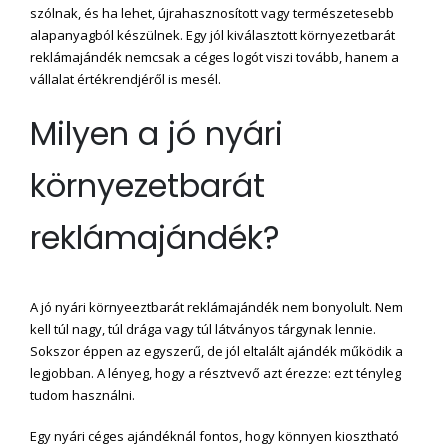
szólnak, és ha lehet, újrahasznosított vagy természetesebb
alapanyagból készülnek. Egy jól kiválasztott környezetbarát
reklámajándék nemcsak a céges logót viszi tovább, hanem a
vállalat értékrendjéről is mesél.
Milyen a jó nyári
környezetbarát
reklámajándék?
A jó nyári környeeztbarát reklámajándék nem bonyolult. Nem
kell túl nagy, túl drága vagy túl látványos tárgynak lennie.
Sokszor éppen az egyszerű, de jól eltalált ajándék működik a
legjobban. A lényeg, hogy a résztvevő azt érezze: ezt tényleg
tudom használni.
Egy nyári céges ajándéknál fontos, hogy könnyen kiosztható