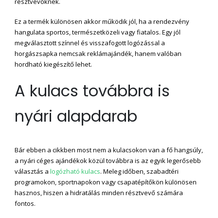
résztvevőknek.
Ez a termék különösen akkor működik jól, ha a rendezvény
hangulata sportos, természetközeli vagy fiatalos. Egy jól
megválasztott színnel és visszafogott logózással a
horgászsapka nemcsak reklámajándék, hanem valóban
hordható kiegészítő lehet.
A kulacs továbbra is
nyári alapdarab
Bár ebben a cikkben most nem a kulacsokon van a fő hangsúly,
a nyári céges ajándékok közül továbbra is az egyik legerősebb
választás a
logózható kulacs
. Meleg időben, szabadtéri
programokon, sportnapokon vagy csapatépítőkön különösen
hasznos, hiszen a hidratálás minden résztvevő számára
fontos.