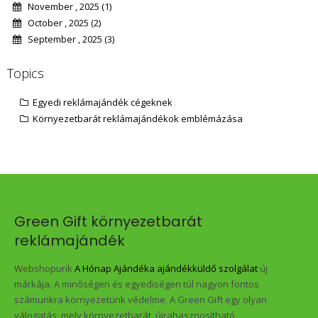
November , 2025 (1)
October , 2025 (2)
September , 2025 (3)
Topics
Egyedi reklámajándék cégeknek
Környezetbarát reklámajándékok emblémázása
Green Gift környezetbarát
reklámajándék
Webshopunk
A Hónap Ajándéka ajándékküldő szolgálat
új
márkája. A minőségen és egyediségen túl nagyon fontos
számunkra környezetünk védelme. A Green Gift egy olyan
válogatás, mely környezetbarát, újrahasznosítható