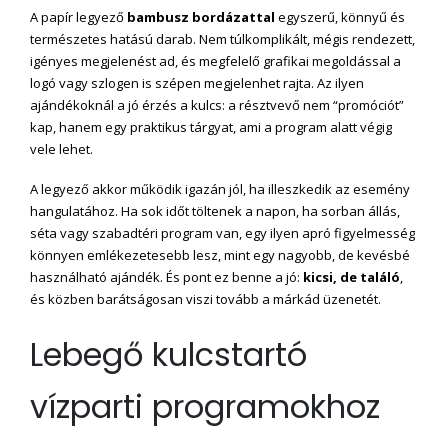
A papír legyező
bambusz bordázattal
egyszerű, könnyű és
természetes hatású darab. Nem túlkomplikált, mégis rendezett,
igényes megjelenést ad, és megfelelő grafikai megoldással a
logó vagy szlogen is szépen megjelenhet rajta. Az ilyen
ajándékoknál a jó érzés a kulcs: a résztvevő nem “promóciót”
kap, hanem egy praktikus tárgyat, ami a program alatt végig
vele lehet.
A legyező akkor működik igazán jól, ha illeszkedik az esemény
hangulatához. Ha sok időt töltenek a napon, ha sorban állás,
séta vagy szabadtéri program van, egy ilyen apró figyelmesség
könnyen emlékezetesebb lesz, mint egy nagyobb, de kevésbé
használható ajándék. És pont ez benne a jó:
kicsi, de találó
,
és közben barátságosan viszi tovább a márkád üzenetét.
Lebegő kulcstartó
vízparti programokhoz