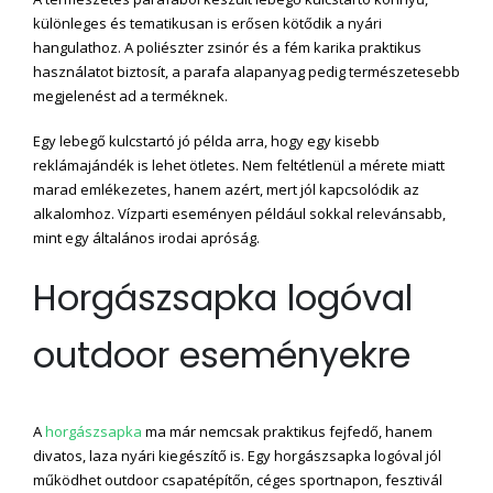
különleges és tematikusan is erősen kötődik a nyári
hangulathoz. A poliészter zsinór és a fém karika praktikus
használatot biztosít, a parafa alapanyag pedig természetesebb
megjelenést ad a terméknek.
Egy lebegő kulcstartó jó példa arra, hogy egy kisebb
reklámajándék is lehet ötletes. Nem feltétlenül a mérete miatt
marad emlékezetes, hanem azért, mert jól kapcsolódik az
alkalomhoz. Vízparti eseményen például sokkal relevánsabb,
mint egy általános irodai apróság.
Horgászsapka logóval
outdoor eseményekre
A
horgászsapka
ma már nemcsak praktikus fejfedő, hanem
divatos, laza nyári kiegészítő is. Egy horgászsapka logóval jól
működhet outdoor csapatépítőn, céges sportnapon, fesztivál