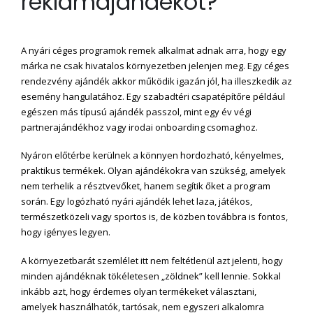
reklámajándékot?
A nyári céges programok remek alkalmat adnak arra, hogy egy
márka ne csak hivatalos környezetben jelenjen meg. Egy céges
rendezvény ajándék akkor működik igazán jól, ha illeszkedik az
esemény hangulatához. Egy szabadtéri csapatépítőre például
egészen más típusú ajándék passzol, mint egy év végi
partnerajándékhoz vagy irodai onboarding csomaghoz.
Nyáron előtérbe kerülnek a könnyen hordozható, kényelmes,
praktikus termékek. Olyan ajándékokra van szükség, amelyek
nem terhelik a résztvevőket, hanem segítik őket a program
során. Egy logózható nyári ajándék lehet laza, játékos,
természetközeli vagy sportos is, de közben továbbra is fontos,
hogy igényes legyen.
A környezetbarát szemlélet itt nem feltétlenül azt jelenti, hogy
minden ajándéknak tökéletesen „zöldnek” kell lennie. Sokkal
inkább azt, hogy érdemes olyan termékeket választani,
amelyek használhatók, tartósak, nem egyszeri alkalomra