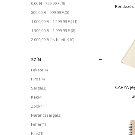
tétel
0,00 Ft
-
799,99 Ft
9
Rendezés
tétel
800,00 Ft
-
999,99 Ft
8
tétel
1 000,00 Ft
-
1 299,99 Ft
11
tétel
1 300,00 Ft
-
1 999,99 Ft
8
tétel
2 000,00 Ft
és felette
10
SZÍN
tétel
Fekete
4
tétel
Piros
4
tétel
Sárga
3
tétel
4
Kék
4
tétel
Zöld
4
tétel
Narancssárga
2
tétel
Fehér
1
tétel
Pink
1