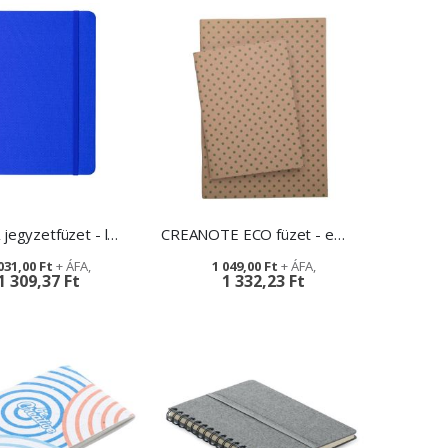
BACCATA jegyzetfüzet - logózható ajándék
CREANOTE ECO füzet - egyedi reklámajándék
031,00 Ft
1 049,00 Ft
1 309,37 Ft
1 332,23 Ft