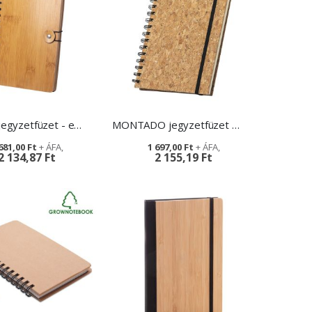
PIPIWAI jegyzetfüzet - egyedi emblémával
MONTADO jegyzetfüzet - logózási lehetőségekkel
681,00 Ft
1 697,00 Ft
2 134,87 Ft
2 155,19 Ft