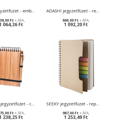
SALIX jegyzetfüzet - emblémázással
ADASHI jegyzetfüzet - reklámajándék
38,00 Ft
860,00 Ft
1 064,26 Ft
1 092,20 Ft
SHUNAN jegyzetfüzet - céges ajándékozás
SEEKY jegyzetfüzet - repi ajándék
75,00 Ft
987,00 Ft
1 238,25 Ft
1 253,49 Ft