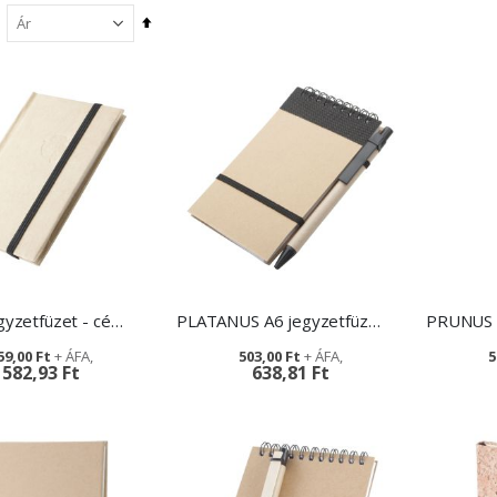
Csökkenő
sorrendbe
CARYA jegyzetfüzet - céges ajándék
PLATANUS A6 jegyzetfüzet - egyedi grafikával
59,00 Ft
503,00 Ft
5
582,93 Ft
638,81 Ft