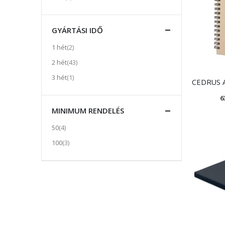
GYÁRTÁSI IDŐ
tétel
1 hét
2
tétel
2 hét
43
tétel
3 hét
1
6
MINIMUM RENDELÉS
tétel
50
4
tétel
100
3