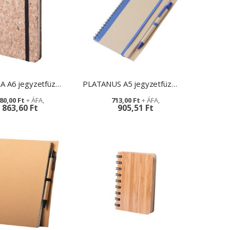
MAAMORA A6 jegyzetfüzet - promóciós ajándék
PLATANUS A5 jegyzetfüzet - egyedi grafikával
80,00 Ft
713,00 Ft
863,60 Ft
905,51 Ft