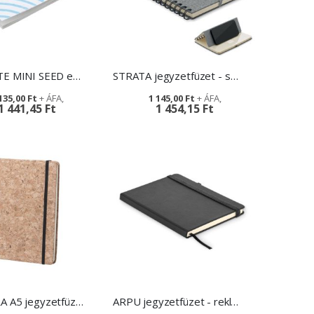
CREANOTE MINI SEED egyedi magpapír jegyzetfüzet
STRATA jegyzetfüzet - szóróajándék
135,00 Ft
1 145,00 Ft
1 441,45 Ft
1 454,15 Ft
MAAMORA A5 jegyzetfüzet - emblémázással
ARPU jegyzetfüzet - reklámtárgy logóval