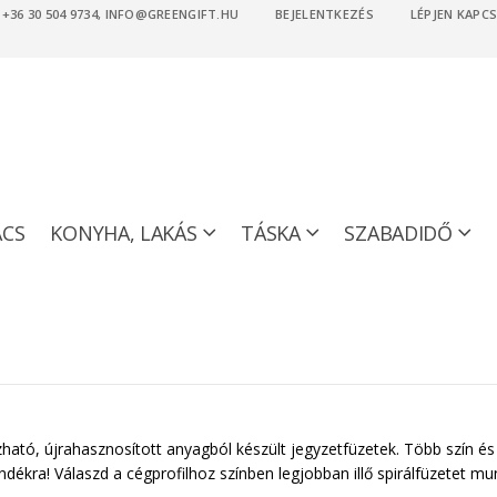
36 30 504 9734, INFO@GREENGIFT.HU
BEJELENTKEZÉS
LÉPJEN KAPC
ACS
KONYHA, LAKÁS
TÁSKA
SZABADIDŐ
tó, újrahasznosított anyagból készült jegyzetfüzetek. Több szín és 
dékra! Válaszd a cégprofilhoz színben legjobban illő spirálfüzetet m