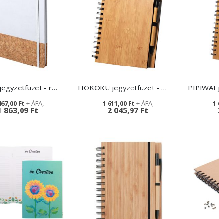
PURROC jegyzetfüzet - reklámajándék
HOKOKU jegyzetfüzet - reklámajándék
467,00 Ft
1 611,00 Ft
1 
1 863,09 Ft
2 045,97 Ft