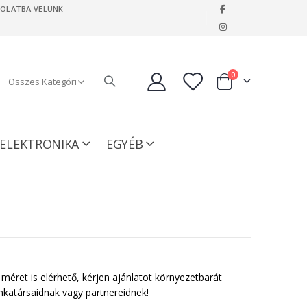
SOLATBA VELÜNK
|
tételeket
0
Kosár
ELEKTRONIKA
EGYÉB
méret is elérhető, kérjen ajánlatot környezetbarát
unkatársaidnak vagy partnereidnek!