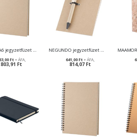
CEDRUS A6 jegyzetfüzet - logózható reklámajándék
NEGUNDO jegyzetfüzet - logózással
33,00 Ft
641,00 Ft
6
803,91 Ft
814,07 Ft