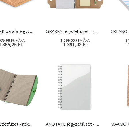
NOTECORK parafa jegyzetfüzet
GRAKKY jegyzetfüzet - reklámajándék
075,00 Ft
1 096,00 Ft
1 
1 365,25 Ft
1 391,92 Ft
ZUKE jegyzetfüzet - reklámajándék cégeknek
ANOTATE jegyzetfüzet - reklámtárgy