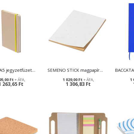
PRUNUS A5 jegyzetfüzet - környezetbarát ajándék
SEMENO STICK magpapír jegyzettömb - reklámajándék (A5)
95,00 Ft
1 029,00 Ft
1 
1 263,65 Ft
1 306,83 Ft