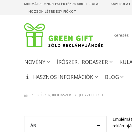
MINIMÁLIS RENDELÉSI ÉRTÉK 30 000 FT + ÁFA. KAPCSOLAT: +
HOZZON LÉTRE EGY FIÓKOT
NÖVÉNY
ÍRÓSZER, IRODASZER
KUL
HASZNOS INFORMÁCIÓK
BLOG
ÍRÓSZER, IRODASZER
JEGYZETFÜZET
Emblémázha
ÁR
reklámaján