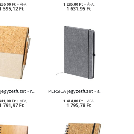
256,00 Ft
1 285,00 Ft
1 595,12 Ft
1 631,95 Ft
GENNAR jegyzetfüzet - reklámtárgy
PERSICA jegyzetfüzet - ajándéktárgy cégeknek
411,00 Ft
1 414,00 Ft
1 791,97 Ft
1 795,78 Ft