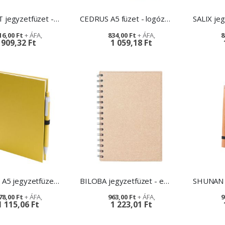
ARCONOT jegyzetfüzet - újrahasznosított papírral
CEDRUS A5 füzet - logózható szóróajándék
16,00 Ft
834,00 Ft
8
909,32 Ft
1 059,18 Ft
CORYLUS A5 jegyzetfüzet - szóróajándék
BILOBA jegyzetfüzet - egyedi grafikával
78,00 Ft
963,00 Ft
9
1 115,06 Ft
1 223,01 Ft