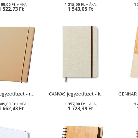
199,00 Ft
1 215,00 Ft
1 
1 522,73 Ft
1 543,05 Ft
SPURAL jegyzetfüzet - reklámajándék
CANVAS jegyzetfüzet - környezetbarát reklámajándék
309,00 Ft
1 357,00 Ft
1 
1 662,43 Ft
1 723,39 Ft