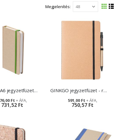
Megjelenítés
Megtekintés
Rács
Lista
PRUNUS A6 jegyzetfüzet - környezetbarát reklámtárgy
GINKGO jegyzetfüzet - reklámajándék cégeknek
76,00 Ft
591,00 Ft
731,52 Ft
750,57 Ft