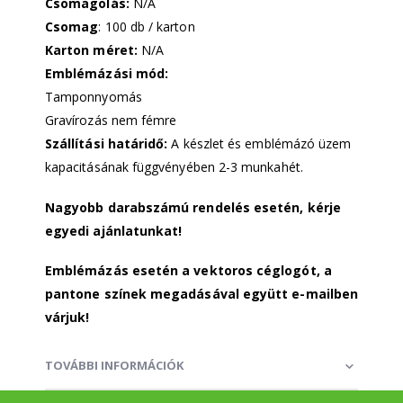
Csomagolás:
N/A
Csomag
: 100 db / karton
Karton méret:
N/A
Emblémázási mód:
Tamponnyomás
Gravírozás nem fémre
Szállítási határidő:
A készlet és emblémázó üzem
kapacitásának függvényében 2-3 munkahét.
Nagyobb darabszámú rendelés esetén, kérje
egyedi ajánlatunkat!
Emblémázás esetén a vektoros céglogót, a
pantone színek megadásával együtt e-mailben
várjuk!
TOVÁBBI INFORMÁCIÓK