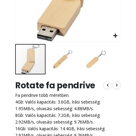
Ugrás
Rotate fa pendrive
a
képgaléria
Fa pendrive több méretben.
elejére
4Gb:
Valós kapacitás: 3.6GB, írási sebesség:
1.95MB/s, olvasási sebesség: 4.88MB/s.
8Gb:
Valós kapacitás: 7.2GB, írási sebesség:
2.92MB/s, olvasási sebesség: 9.76MB/s.
16Gb:
Valós kapacitás: 14.4GB, írási sebesség:
2.92MB/s, olvasási sebesség: 9.76MB/s.