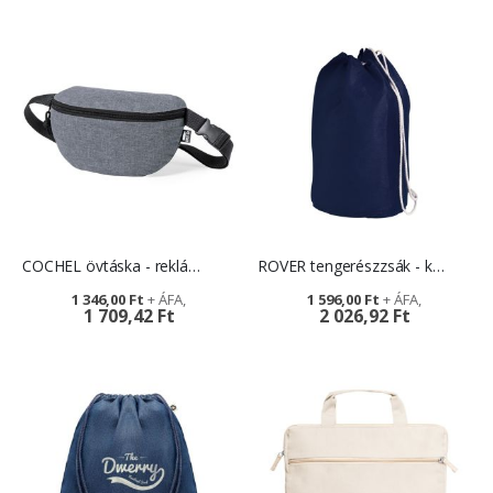
COCHEL övtáska - reklámajándék
ROVER tengerészzsák - környezetbarát ajándék
1 346,00 Ft
1 596,00 Ft
1 709,42 Ft
2 026,92 Ft