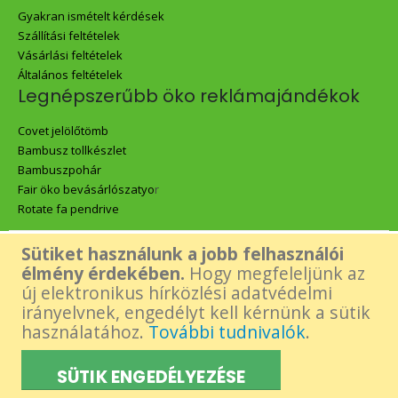
Gyakran ismételt kérdések
Szállítási feltételek
Vásárlási feltételek
Általános feltételek
Legnépszerűbb öko reklámajándékok
Covet jelölőtömb
Bambusz tollkészlet
Bambuszpohár
Fair öko bevásárlószatyo
r
Rotate fa pendrive
Sütiket használunk a jobb felhasználói
Az oldalon található összes tartalom - beleértve a Green Gift logó,
élmény érdekében.
Hogy megfeleljünk az
új elektronikus hírközlési adatvédelmi
képek és tartalmi elemek- felhasználásához a készítő előzetes,
irányelvnek, engedélyt kell kérnünk a sütik
használatához.
További tudnivalók
.
írásos engedélye szükséges.
SÜTIK ENGEDÉLYEZÉSE