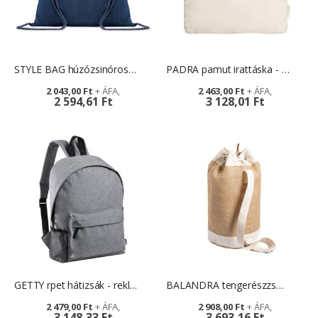
STYLE BAG húzózsinóros táska
PADRA pamut irattáska - emblémázható reklámajándék
2 043,00 Ft
2 463,00 Ft
2 594,61 Ft
3 128,01 Ft
GETTY rpet hátizsák - reklámtárgy
BALANDRA tengerészzsák - reklámajándék
2 479,00 Ft
2 908,00 Ft
3 148,33 Ft
3 693,16 Ft