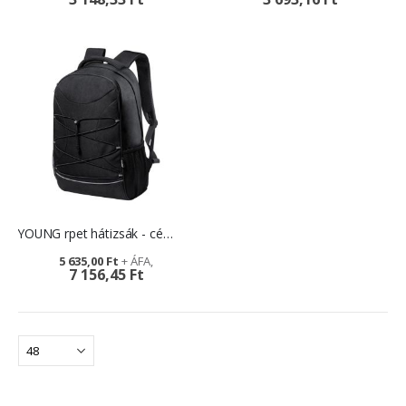
YOUNG rpet hátizsák - céges ajándék
5 635,00 Ft
7 156,45 Ft