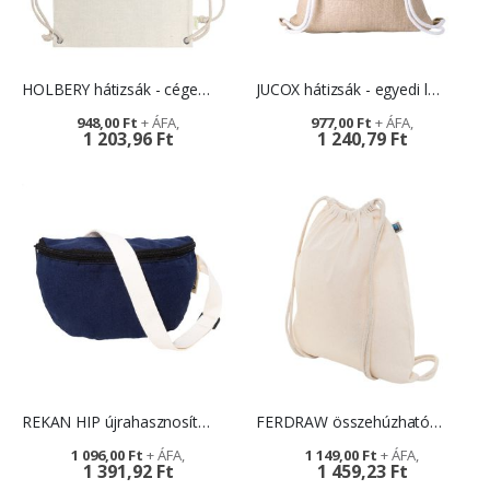
HOLBERY hátizsák - céges reklámajándék
JUCOX hátizsák - egyedi logóval
948,00 Ft
977,00 Ft
1 203,96 Ft
1 240,79 Ft
REKAN HIP újrahasznosított övtáska
FERDRAW összehúzható hátizsák - emblémázással
1 096,00 Ft
1 149,00 Ft
1 391,92 Ft
1 459,23 Ft