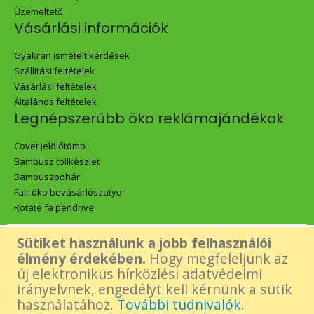
Üzemeltető
Vásárlási információk
Gyakran ismételt kérdések
Szállítási feltételek
Vásárlási feltételek
Általános feltételek
Legnépszerűbb öko reklámajándékok
Covet jelölőtömb
Bambusz tollkészlet
Bambuszpohár
Fair öko bevásárlószatyo
r
Rotate fa pendrive
Sütiket használunk a jobb felhasználói
Az oldalon található összes tartalom - beleértve a Green Gift logó,
élmény érdekében.
Hogy megfeleljünk az
új elektronikus hírközlési adatvédelmi
képek és tartalmi elemek- felhasználásához a készítő előzetes,
irányelvnek, engedélyt kell kérnünk a sütik
használatához.
További tudnivalók
.
írásos engedélye szükséges.