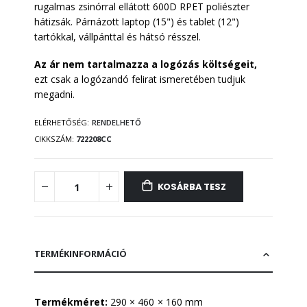
rugalmas zsinórral ellátott 600D RPET poliészter
hátizsák. Párnázott laptop (15") és tablet (12")
tartókkal, vállpánttal és hátsó résszel.
Az ár nem tartalmazza a logózás költségeit,
ezt csak a logózandó felirat ismeretében tudjuk
megadni.
ELÉRHETŐSÉG:
RENDELHETŐ
CIKKSZÁM
722208CC
KOSÁRBA TESZ
TERMÉKINFORMÁCIÓ
Termékméret:
290 × 460 × 160 mm