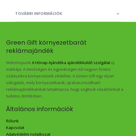
TOVÁBBI INFORMÁCIÓK
Green Gift környezetbarát
reklámajándék
Webshopunk
A Hónap Ajándéka ajándékküldő szolgálat
új
márkája. A minőségen és egyediségen túl nagyon fontos
számunkra környezetünk védelme. A Green Gift egy olyan
válogatás, mely környezetbarát, újrahasznosítható
reklámajándékainkat tartalmazza, hogy segítsük vásárlóinkat a
tudatos döntésben.
Általános információk
Rólunk
Kapcsolat
Adatvédelmi nyilatkozat