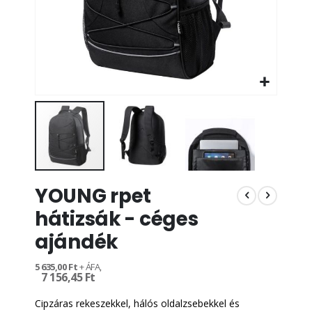
Ugrás
YOUNG rpet
a
képgaléria
hátizsák - céges
elejére
ajándék
5 635,00 Ft
7 156,45 Ft
Cipzáras rekeszekkel, hálós oldalzsebekkel és