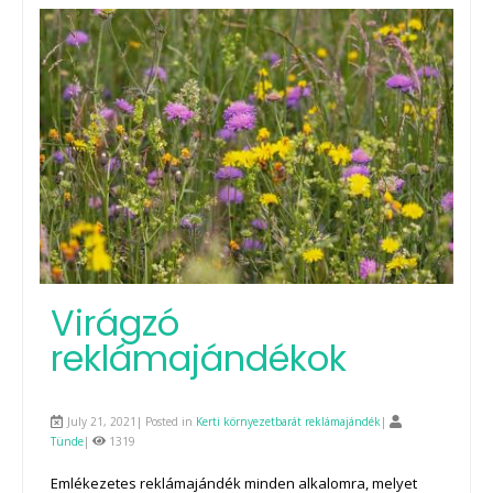
Virágzó
reklámajándékok
July 21, 2021| Posted in
Kerti környezetbarát reklámajándék
|
Tünde
|
1319
Emlékezetes reklámajándék minden alkalomra, melyet