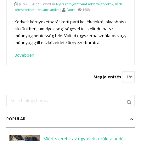
July 25, 2022| Posted in
Nyári környezetbarát reklámajándékok
,
Kerti
környezetbarát reklámajándék
|
Fanni
|
1588
Kedvelt környezetbarát kerti parti kellékeinkről olvashatsz
cikkünkben, amelyek segítségével te is elindulhatsz
műanyagmentesség felé. Váltsd egyszerhasználatos vagy
műanyag grill eszközeidet környezetbarátra!
Bővebben
Megjelenítés
POPULAR
Miért szeretik az ügyfelek a zöld ajándékokat?