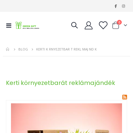
|
tételeke
0
Navigáció
Kosár
váltása
BLOG
KERTI K RNYEZETBAR T REKL MAJ ND K
Kerti környezetbarát reklámajándék