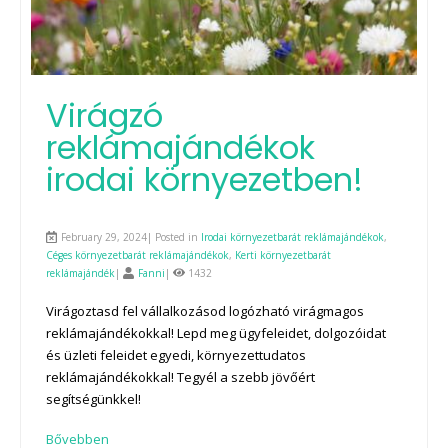
Virágzó
reklámajándékok
irodai környezetben!
February 29, 2024| Posted in
Irodai környezetbarát reklámajándékok
,
Céges környezetbarát reklámajándékok
,
Kerti környezetbarát
reklámajándék
|
Fanni
|
1432
Virágoztasd fel vállalkozásod logózható virágmagos
reklámajándékokkal! Lepd meg ügyfeleidet, dolgozóidat
és üzleti feleidet egyedi, környezettudatos
reklámajándékokkal! Tegyél a szebb jövőért
segítségünkkel!
Bővebben