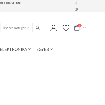
SOLATBA VELÜNK
|
tételeket
0
Kosár
ELEKTRONIKA
EGYÉB