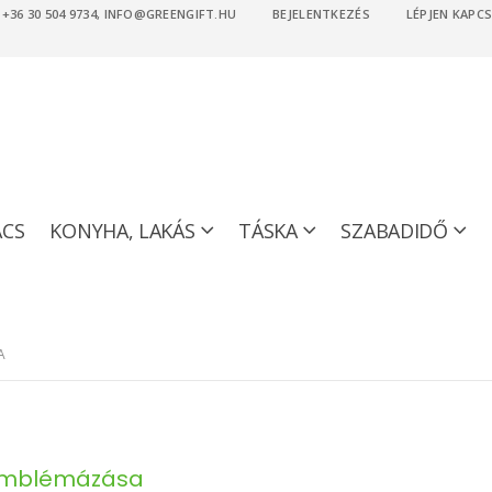
36 30 504 9734, INFO@GREENGIFT.HU
BEJELENTKEZÉS
LÉPJEN KAPC
ACS
KONYHA, LAKÁS
TÁSKA
SZABADIDŐ
A
 emblémázása