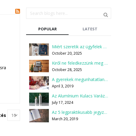
POPULAR
LATEST
Miért szeretik az ügyfelek a zöld ajándékokat?
October 20, 2025
Kiről ne feledkezzünk meg a karácsonyi ajándékcsomagok összeállításakor?
sra
October 28, 2025
A gyerekek megunhatatlan kedvence a ceruza
April 3, 2019
Az Alumínium Kulacs Varázsa: Miért Válaszd Te is?
July 17, 2024
Az 5 legpraktikusabb jegyzetfüzet, jegyzettömb
tés
March 20, 2019