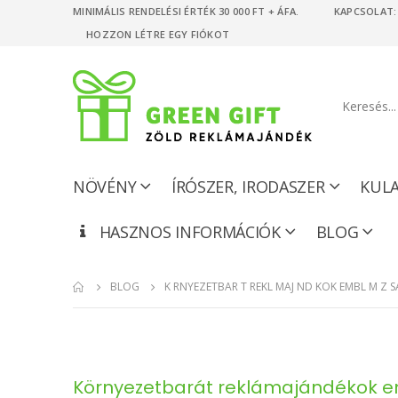
MINIMÁLIS RENDELÉSI ÉRTÉK 30 000 FT + ÁFA. KAPCSOLAT: +
HOZZON LÉTRE EGY FIÓKOT
NÖVÉNY
ÍRÓSZER, IRODASZER
KUL
HASZNOS INFORMÁCIÓK
BLOG
BLOG
K RNYEZETBAR T REKL MAJ ND KOK EMBL M Z S
Környezetbarát reklámajándékok