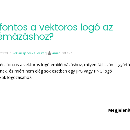
 fontos a vektoros logó az
émázáshoz?
Posted in
Reklámajándék tudástár
|
Anikó
|
127
rt fontos a vektoros logó emblémázáshoz, milyen fájl számít gyártá
nak, és miért nem elég sok esetben egy JPG vagy PNG logó
kok logózásához.
Megjelení