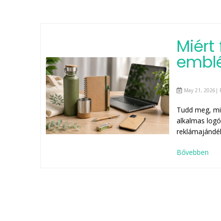
Miért
embl
May 21, 2026| 
Tudd meg, mié
alkalmas logó
reklámajándé
Bővebben