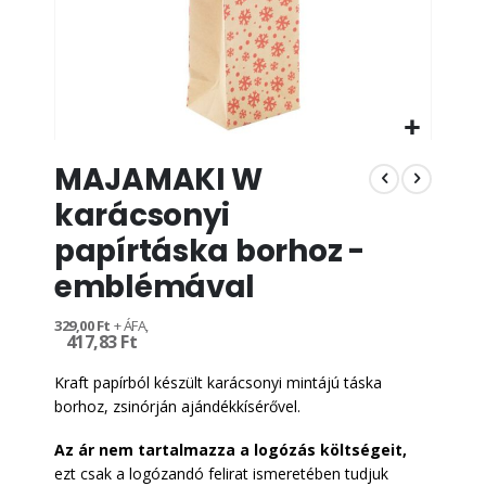
Ugrás
MAJAMAKI W
a
képgaléria
karácsonyi
elejére
papírtáska borhoz -
emblémával
329,00 Ft
417,83 Ft
Kraft papírból készült karácsonyi mintájú táska
borhoz, zsinórján ajándékkísérővel.
Az ár nem tartalmazza a logózás költségeit,
ezt csak a logózandó felirat ismeretében tudjuk