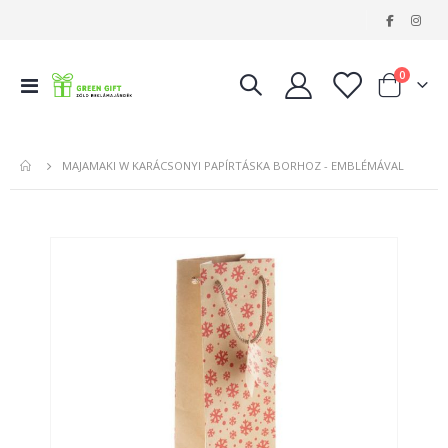
|
tételeke
0
Navigáció
Kosár
váltása
MAJAMAKI W KARÁCSONYI PAPÍRTÁSKA BORHOZ - EMBLÉMÁVAL
Ugrás
a
képgaléria
végére