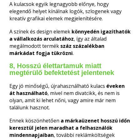
A kulacsok egyik legnagyobb előnye, hogy
elegendő helyet kínálnak logók, szlogenek vagy
kreatív grafikai elemek megjelenítésére.
A színek és design elemek
könnyedén igazíthatók
a vállalkozás arculatához
, így az általad
megálmodott termék
száz százalékban
márkádat fogja tükrözni
.
8, Hosszú élettartamuk miatt
megtérülő befektetést jelentenek
Egy jó minőségű, újrahasználható kulacs
éveken
át használható
, mivel nem divatcikk, és nem is
olyan, amit ki lehet nőni, vagy amire már nem
találunk hasznot.
Ennek köszönhetően
a
márkaüzenet hosszú időn
keresztül jelen maradhat a felhasználók
mindennapjaiban
, további reklámköltségek