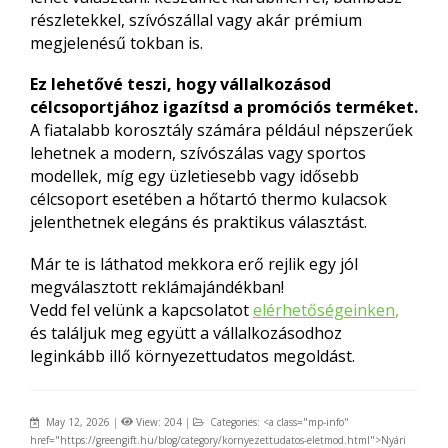
részletekkel, szívószállal vagy akár prémium
megjelenésű tokban is.
Ez lehetővé teszi, hogy vállalkozásod
célcsoportjához igazítsd a promóciós terméket.
A fiatalabb korosztály számára például népszerűek
lehetnek a modern, szívószálas vagy sportos
modellek, míg egy üzletiesebb vagy idősebb
célcsoport esetében a hőtartó thermo kulacsok
jelenthetnek elegáns és praktikus választást.
Már te is láthatod mekkora erő rejlik egy jól
megválasztott reklámajándékban!
Vedd fel velünk a kapcsolatot
elérhetőségeinken
,
és találjuk meg együtt a vállalkozásodhoz
leginkább illő környezettudatos megoldást.
May 12, 2026
|
View: 204
|
Categories: <a class="mp-info"
href="https://greengift.hu/blog/category/kornyezettudatos-eletmod.html">Nyári