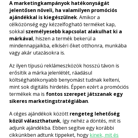
A marketingkampányok hatékonyságát
jelentősen növeli, ha valamilyen promóciós
ajándékkal is kiegészülnek
. Amikor a
célközönség egy kézzelfogható terméket kap,
sokkal
személyesebb kapcsolat alakulhat ki a
márkával
, hiszen a termék bekerül a
mindennapjaikba, elkíséri őket otthonra, munkába
vagy akár utazásokra is.
Az ilyen típusú reklámeszközök hosszú távon is
erősítik a márka jelenlétét, ráadásul
költséghatékonyabb benyomást tudnak kelteni,
mint sok digitális hirdetés. Éppen ezért a promóciós
termékek ma is
fontos szerepet játszanak egy
sikeres marketingstratégiában
.
A céges ajándékok között
rengeteg lehetőség
közül választhatunk
, így nehéz a döntés, mit is
adjunk ajándékba. Ebben segítve egy korábbi
cikkünkben adtunk tippeket, hogy
kinek, mit és