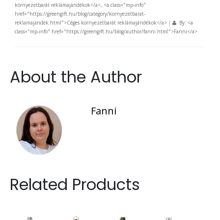
környezetbarát reklámajándékok</a>, <a class="mp-info"
href="https://greengift.hu/blog/category/kornyezetbarat-
reklamajandek.html">Céges környezetbarát reklámajándékok</a>
|
By: <a
class="mp-info" href="https://greengift.hu/blog/author/fanni.html">Fanni</a>
About the Author
Fanni
Related Products