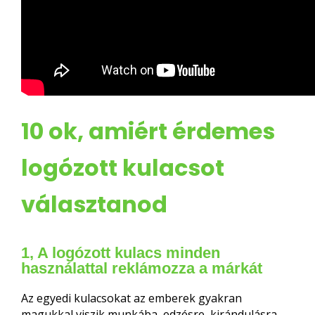
10 ok, amiért érdemes
logózott kulacsot
választanod
1, A logózott kulacs minden
használattal reklámozza a márkát
Az egyedi kulacsokat az emberek gyakran
magukkal viszik munkába, edzésre, kirándulásra