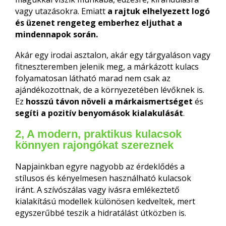
vagy utazásokra. Emiatt
a rajtuk elhelyezett logó
és üzenet rengeteg emberhez eljuthat a
mindennapok során.
Akár egy irodai asztalon, akár egy tárgyaláson vagy
fitneszteremben jelenik meg, a márkázott kulacs
folyamatosan látható marad nem csak az
ajándékozottnak, de a környezetében lévőknek is.
Ez
hosszú távon növeli a márkaismertséget
és
segíti a pozitív benyomások kialakulását
.
2, A modern, praktikus kulacsok
könnyen rajongókat szereznek
Napjainkban egyre nagyobb az érdeklődés a
stílusos és kényelmesen használható kulacsok
iránt. A szívószálas vagy ivásra emlékeztető
kialakítású modellek különösen kedveltek, mert
egyszerűbbé teszik a hidratálást útközben is.