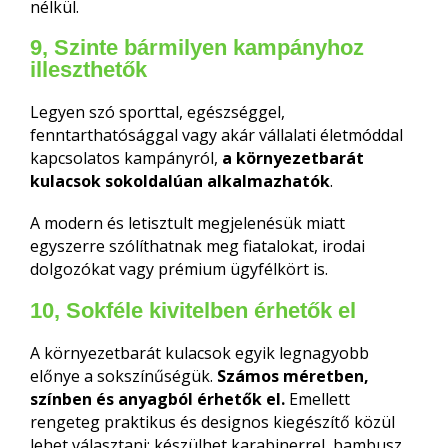
nélkül.
9, Szinte bármilyen kampányhoz
illeszthetők
Legyen szó sporttal, egészséggel,
fenntarthatósággal vagy akár vállalati életmóddal
kapcsolatos kampányról,
a környezetbarát
kulacsok sokoldalúan alkalmazhatók
.
A modern és letisztult megjelenésük miatt
egyszerre szólíthatnak meg fiatalokat, irodai
dolgozókat vagy prémium ügyfélkört is.
10, Sokféle kivitelben érhetők el
A környezetbarát kulacsok egyik legnagyobb
előnye a sokszínűségük.
Számos méretben,
színben és anyagból érhetők el.
Emellett
rengeteg praktikus és designos kiegészítő közül
lehet választani: készülhet karabinerrel, bambusz