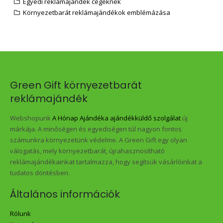
Egyedi reklámajándék cégeknek
Környezetbarát reklámajándékok emblémázása
Green Gift környezetbarát
reklámajándék
Webshopunk
A Hónap Ajándéka ajándékküldő szolgálat
új
márkája. A minőségen és egyediségen túl nagyon fontos
számunkra környezetünk védelme. A Green Gift egy olyan
válogatás, mely környezetbarát, újrahasznosítható
reklámajándékainkat tartalmazza, hogy segítsük vásárlóinkat a
tudatos döntésben.
Általános információk
Rólunk