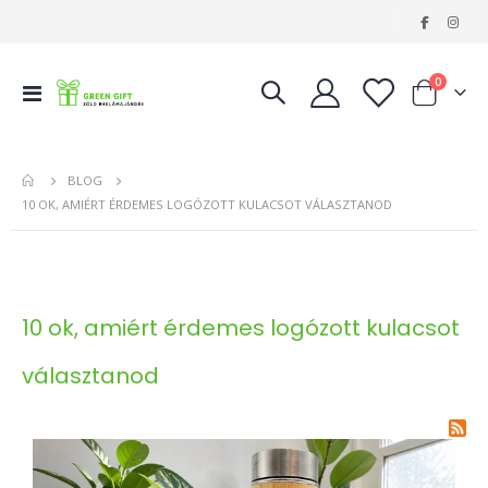
|
tételeke
0
Navigáció
Kosár
váltása
BLOG
10 OK, AMIÉRT ÉRDEMES LOGÓZOTT KULACSOT VÁLASZTANOD
10 ok, amiért érdemes logózott kulacsot
választanod