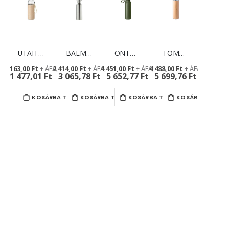
UTAH TOUCH vizespalack - reklámajándék
BALMAN sportkulacs - személyre szabható ajándék
ONTO termoszpalack - hasznos céges ajándék
TOMBOO termosz - egyediesíthető reklámajándék
1 163,00 Ft
2 414,00 Ft
4 451,00 Ft
4 488,00 Ft
1 477,01 Ft
3 065,78 Ft
5 652,77 Ft
5 699,76 Ft
KOSÁRBA TESZ
KOSÁRBA TESZ
KOSÁRBA TESZ
KOSÁRBA TESZ