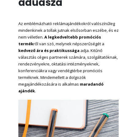
aduásza
Az emblémázható reklámajándékokról valószínűleg
mindenkinek a tollak jutnak elsősorban eszébe, és ez
nem véletlen.
A legkedveltebb promóciós
termék
ről van szó, melynek népszerűségét a
kedvező ára és praktikussága
adja. Kitűnő
választás céges partnerek számára, szolgáltatóknak,
rendezvényekre, oktatási intézményeknek,
konferenciákra vagy vendégtérbe promóciós
terméknek. Mindemellett a dolgozók
megajándékozására is alkalmas
maradandó
ajándék
.