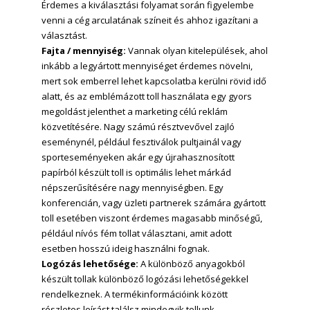
Érdemes a kiválasztási folyamat során figyelembe
venni a cég arculatának színeit és ahhoz igazítani a
választást.
Fajta / mennyiség:
Vannak olyan kitelepülések, ahol
inkább a legyártott mennyiséget érdemes növelni,
mert sok emberrel lehet kapcsolatba kerülni rövid idő
alatt, és az emblémázott toll használata egy gyors
megoldást jelenthet a marketing célú reklám
közvetítésére. Nagy számú résztvevővel zajló
eseménynél, például fesztiválok pultjainál vagy
sporteseményeken akár egy újrahasznosított
papírból készült toll is optimális lehet márkád
népszerűsítésére nagy mennyiségben. Egy
konferencián, vagy üzleti partnerek számára gyártott
toll esetében viszont érdemes magasabb minőségű,
például nívós fém tollat választani, amit adott
esetben hosszú ideig használni fognak.
Logózás lehetősége:
A különböző anyagokból
készült tollak különböző logózási lehetőségekkel
rendelkeznek. A termékinformációink között
részletes leírást találsz mindegyik tollunk