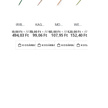
IRIBOO golyóstoll - logózható környezetebarát reklámajándék
KAGAX golyóstoll - újrahasznosított papírból
MONTADO golyóstoll - logózási lehetőséggel
WENNEL golyóstoll - környezetbarát reklámajándék búzaszalmával
389,00 Ft
78,00 Ft
85,00 Ft
120,00 Ft
494,03 Ft
99,06 Ft
107,95 Ft
152,40 Ft
KOSÁRBA TESZ
KOSÁRBA TESZ
KOSÁRBA TESZ
KOSÁRBA TESZ