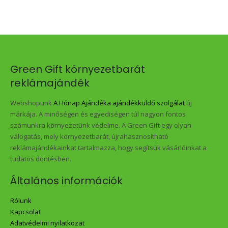
Green Gift környezetbarát
reklámajándék
Webshopunk
A Hónap Ajándéka ajándékküldő szolgálat
új
márkája. A minőségen és egyediségen túl nagyon fontos
számunkra környezetünk védelme. A Green Gift egy olyan
válogatás, mely környezetbarát, újrahasznosítható
reklámajándékainkat tartalmazza, hogy segítsük vásárlóinkat a
tudatos döntésben.
Általános információk
Rólunk
Kapcsolat
Adatvédelmi nyilatkozat