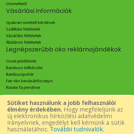
Üzemeltető
Vásárlási információk
Gyakran ismételt kérdések
Szállítási feltételek
Vásárlási feltételek
Általános feltételek
Legnépszerűbb öko reklámajándékok
Covet jelölőtömb
Bambusz tollkészlet
Bambuszpohár
Fair öko bevásárlószatyo
r
Rotate fa pendrive
Sütiket használunk a jobb felhasználói
Az oldalon található összes tartalom - beleértve a Green Gift logó,
élmény érdekében.
Hogy megfeleljünk az
új elektronikus hírközlési adatvédelmi
képek és tartalmi elemek- felhasználásához a készítő előzetes,
irányelvnek, engedélyt kell kérnünk a sütik
használatához.
További tudnivalók
.
írásos engedélye szükséges.