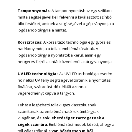
Tamponnyomás:
A tamponnyomáshoz egy szilikon
minta segítségével kell felvenni a kiválasztott színből
álló festéket, aminek a segítségével a gép rányomja a
logózandó tárgyra a mintát.
Körszitázás:
A körszitázó technológia egy gyors és
hatékony módja a tollak emblémázásának. A
logózandó tárgy a nyomtatóba kerül, amin egy
hengeres fejről a tintát közvetlenül a tárgyra nyomja.
UV LED technológia :
Az UV LED technológia esetén
hő nélkül UV fény segítségével történik a nyomtatás
fixálása, száradási idő nélküli azonnali
végeredményt kapva a tárgyon.
Tehát a logózható tollak igazi klasszikusnak
számítanak az emblémázható reklámtárgyak
világában, és
sok lehetőséget tartogatnak a
cégek számára
. Emblémázási módok között, ahogy a
toll választéknál is
van bőségesen miből