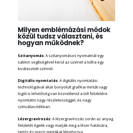
Milyen emblémázási módok
közül tudsz választani, és
hogyan működnek?
Szitanyomás
: A szitanyomásos nyomatnál egy
sablon segítségével kerül az üzenet a tollra egy
kiválasztott színnel.
Digitális nyomtatás
: A digitális nyomtatási
technológiával akár bonyolult grafikai mintát vagy
logót is lehetőség van közvetlenül a toll felületére
nyomtatni nagy részletességgel, és nagy
színválasztékban.
Lézergravírozás:
A lézergravírozás során az anyag
felületét égetik vagy marják meg a lézer hatására,
tartós és precíz mintákat létrehozva.