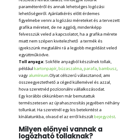
paraméteréről és annak lehetséges logózási
lehetőségeiről. Ajánlatkérés előtt érdemes
figyelmebe venni a logózási méreteket és a tervezett
grafika méreteit, de ne aggódj, mindenképp
felvesszük veled a kapcsolatot, ha a grafika mérete
miatt nem szépen kivitelezhető a termék és
igyekszünk megtalálni rá a legjobb megoldást veled
együttműködve.
Toll anyaga:
Sokféle anyagból készülnek tollak,
például
kartonpapír
,
búzaszalma
,
parafa
,
bambusz
,
vagy
alumínium
.Olyat célszerű választanod, ami
összeegyeztethető a céged küllemével és azzal,
hova szeretnéd pozícionálni vállalkozásodat.
Egy korábbi cikkünkben már bemutattuk
természetesen az újrahasznosítás jegyében néhány
tollunkat. Ha szeretnél egy kis betekintést a
kínálatunkba, olvasd el az erről készült
bejegyzést
.
Milyen előnyei vannak a
logózható tollaknak?