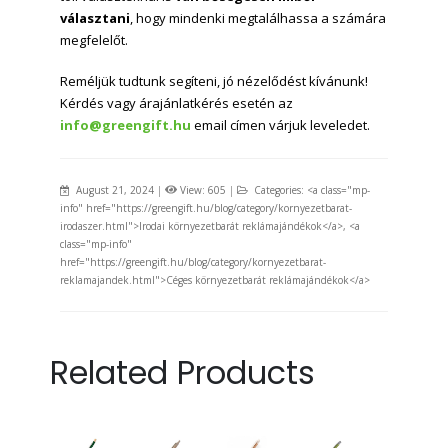
választani
, hogy mindenki megtalálhassa a számára
megfelelőt.
Reméljük tudtunk segíteni, jó nézelődést kívánunk!
Kérdés vagy árajánlatkérés esetén az
info@greengift.hu
email címen várjuk leveledet.
August 21, 2024
|
View: 605
|
Categories: <a class="mp-
info" href="https://greengift.hu/blog/category/kornyezetbarat-
irodaszer.html">Irodai környezetbarát reklámajándékok</a>, <a
class="mp-info"
href="https://greengift.hu/blog/category/kornyezetbarat-
reklamajandek.html">Céges környezetbarát reklámajándékok</a>
Related Products