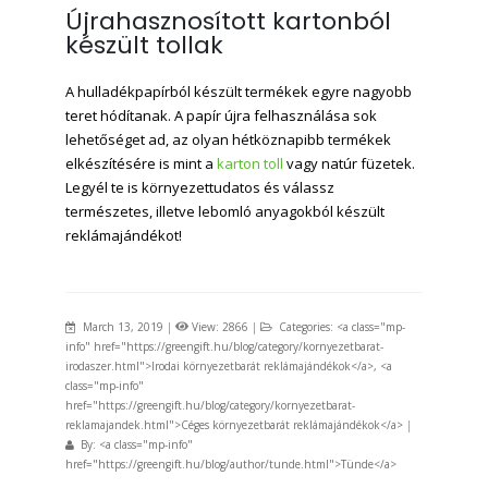
Újrahasznosított kartonból
készült tollak
A hulladékpapírból készült termékek egyre nagyobb
teret hódítanak. A papír újra felhasználása sok
lehetőséget ad, az olyan hétköznapibb termékek
elkészítésére is mint a
karton toll
vagy natúr füzetek.
Legyél te is környezettudatos és válassz
természetes, illetve lebomló anyagokból készült
reklámajándékot!
March 13, 2019
|
View: 2866
|
Categories: <a class="mp-
info" href="https://greengift.hu/blog/category/kornyezetbarat-
irodaszer.html">Irodai környezetbarát reklámajándékok</a>, <a
class="mp-info"
href="https://greengift.hu/blog/category/kornyezetbarat-
reklamajandek.html">Céges környezetbarát reklámajándékok</a>
|
By: <a class="mp-info"
href="https://greengift.hu/blog/author/tunde.html">Tünde</a>