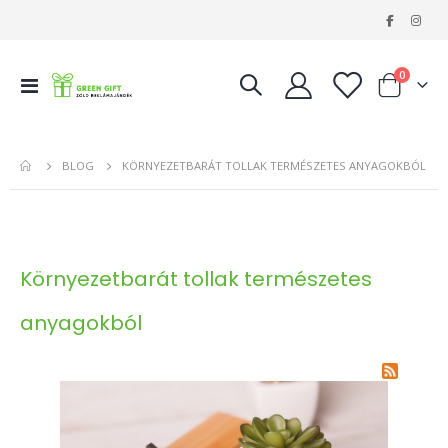
|
tételeke
0
Navigáció
Kosár
váltása
BLOG
KÖRNYEZETBARÁT TOLLAK TERMÉSZETES ANYAGOKBÓL
Környezetbarát tollak természetes
anyagokból