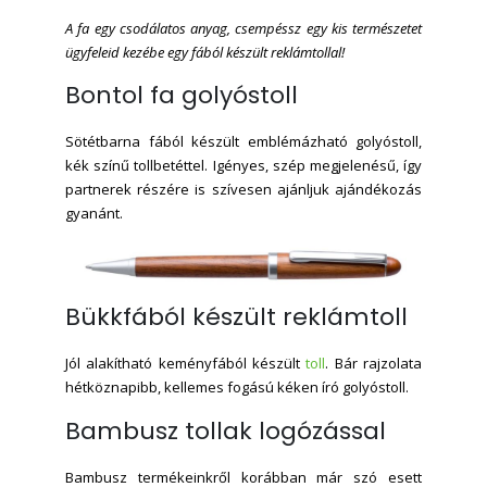
A fa egy csodálatos anyag, csempéssz egy kis természetet
ügyfeleid kezébe egy fából készült reklámtollal!
Bontol fa golyóstoll
Sötétbarna fából készült emblémázható golyóstoll,
kék színű tollbetéttel. Igényes, szép megjelenésű, így
partnerek részére is szívesen ajánljuk ajándékozás
gyanánt.
Bükkfából készült reklámtoll
Jól alakítható keményfából készült
toll
. Bár rajzolata
hétköznapibb, kellemes fogású kéken író golyóstoll.
Bambusz tollak logózással
Bambusz termékeinkről korábban már szó esett