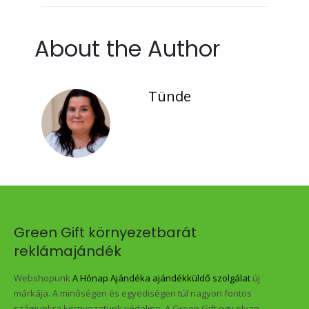
About the Author
Tünde
Green Gift környezetbarát
reklámajándék
Webshopunk
A Hónap Ajándéka ajándékküldő szolgálat
új
márkája. A minőségen és egyediségen túl nagyon fontos
számunkra környezetünk védelme. A Green Gift egy olyan