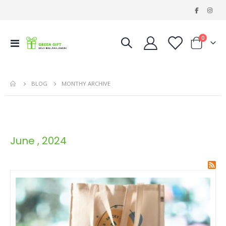
|
tételeke
0
Navigáció
Kosár
váltása
BLOG
MONTHY ARCHIVE
June , 2024