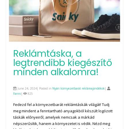
Reklámtáska, a
legtrendibb kiegészítő
minden alkalomra!
June 24, 2024| Posted in
Nyári környezetbarát reklámajándékok
|
Fanni
|
825
Fedezd fel a környezetbarát reklámtáskák világát! Tudj
meg mindent a fenntartható anyagokból készült logózott
táskák előnyeiről, amelyek nemcsak a márkád
népszerűsítik, hanem a környezetet is védik. Nézd meg