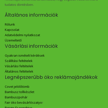
tudatos döntésben.
Általános információk
Rólunk
Kapcsolat
Adatvédelmi nyilatkozat
Üzemeltető
Vásárlási információk
Gyakran ismételt kérdések
Szállítási feltételek
Vásárlási feltételek
Általános feltételek
Legnépszerűbb öko reklámajándékok
Covet jelölőtömb
Bambusz tollkészlet
Bambuszpohár
Fair öko bevásárlószatyo
r
Rotate fa pendrive