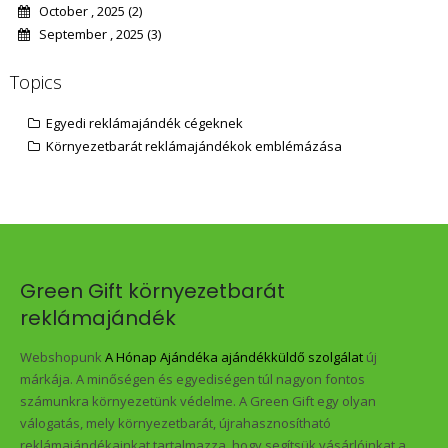
October , 2025 (2)
September , 2025 (3)
Topics
Egyedi reklámajándék cégeknek
Környezetbarát reklámajándékok emblémázása
Green Gift környezetbarát
reklámajándék
Webshopunk
A Hónap Ajándéka ajándékküldő szolgálat
új
márkája. A minőségen és egyediségen túl nagyon fontos
számunkra környezetünk védelme. A Green Gift egy olyan
válogatás, mely környezetbarát, újrahasznosítható
reklámajándékainkat tartalmazza, hogy segítsük vásárlóinkat a