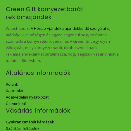
Green Gift környezetbarát
reklámajándék
Webshopunk
A Hónap Ajándéka ajándékküldő szolgálat
új
márkája. A minőségen és egyediségen túl nagyon fontos
számunkra környezetünk védelme. A Green Gift egy olyan
válogatás, mely környezetbarát, újrahasznosítható
reklámajándékainkat tartalmazza, hogy segítsük vásárlóinkat a
tudatos döntésben.
Általános információk
Rólunk
Kapcsolat
Adatvédelmi nyilatkozat
Üzemeltető
Vásárlási információk
Gyakran ismételt kérdések
Szállítási feltételek