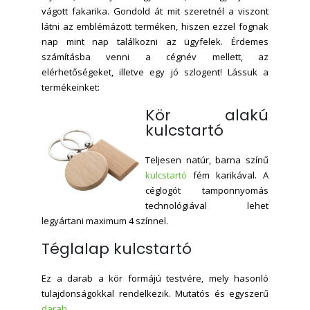
vágott fakarika. Gondold át mit szeretnél a viszont
látni az emblémázott terméken, hiszen ezzel fognak
nap mint nap találkozni az ügyfelek. Érdemes
számításba venni a cégnév mellett, az
elérhetőségeket, illetve egy jó szlogent! Lássuk a
termékeinket:
Kör alakú
kulcstartó
Teljesen natúr, barna színű
kulcstartó
fém karikával. A
céglogót tamponnyomás
technológiával lehet
legyártani maximum 4 színnel.
Téglalap kulcstartó
Ez a darab a kör formájú testvére, mely hasonló
tulajdonságokkal rendelkezik. Mutatós és egyszerű
darab
.