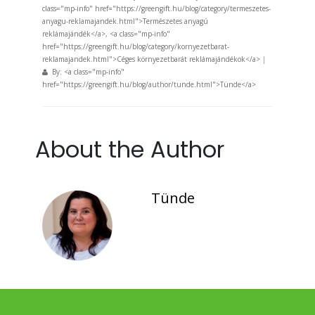
class="mp-info" href="https://greengift.hu/blog/category/termeszetes-
anyagu-reklamajandek.html">Természetes anyagú
reklámajándék</a>, <a class="mp-info"
href="https://greengift.hu/blog/category/kornyezetbarat-
reklamajandek.html">Céges környezetbarát reklámajándékok</a>
|
By: <a class="mp-info"
href="https://greengift.hu/blog/author/tunde.html">Tünde</a>
About the Author
Tünde