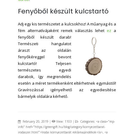
Fenyőből készült kulcstartó
Adj egy kis természetet a kulcsokhoz! A műanyag és a
fém alternatívájaként remek választás
lehet
ez
a
fenyőből készült darab!
Természeti hangulatot
áraszt az oldalán
fenyőkéreggel bevont
kulcstartó! Teljesen
természetes egyedi
darabok, így megrendelés
esetén a méret termékenként eltérhetnek egymástól!
Gravírozással igényelhető az egyediesítése
bármelyik oldalára kérhető.
February 20, 2019
|
View: 1103
|
Categories: <a class="mp-
info" href="https://greengift.hu/blog/category/kornyezetbarat-
irodaszer.html">Irodai környezetbarát reklámajándékok</a>, <a