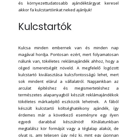
és környezettudatosabb ajándéktárgyat keresel
akkor fa kulcstartóinkat neked ajánljuk!
Kulcstartók
Kulcsa minden embernek van és minden nap
magával hordja. Pontosan ezért, mert folyamatosan
nálunk van, tökéletes reklámajándék ahhoz, hogy a
céged ismeretségét növeld. A megfelelő logózott
kulcstartó kiválasztása kulcsfontosságú lehet, mert
sok mindent elárul a vállalatról. Napjainkban az
arculat építéshez és megismertetéshez a
természetes alapanyagból készült reklámajándékok
tökéletes márkaépítő eszközök lehetnek. A fából
készült kulcstartó költséghatékony ajándék, így
érdemes már a következő eseményre egy ilyen
egyedi darabbal készülnöd! Kínálatunkban
megtalálsz kör formájút vagy a téglalap alakút, de
olyat is, ami teljesen úgy néz ki, mint egy újonnan