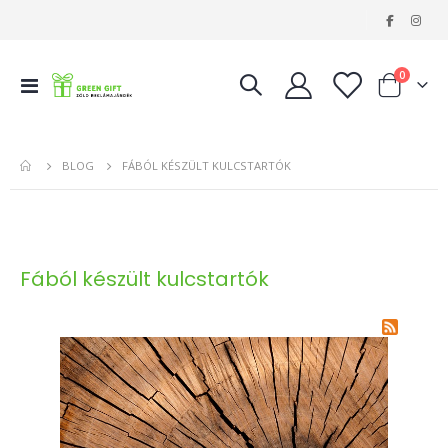
|
tételeke
0
Navigáció
Kosár
váltása
BLOG
FÁBÓL KÉSZÜLT KULCSTARTÓK
Fából készült kulcstartók