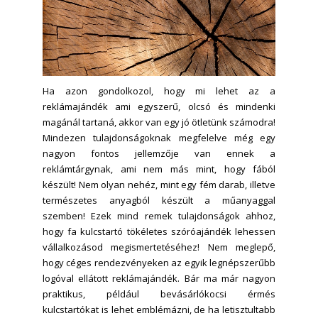
Ha azon gondolkozol, hogy mi lehet az a
reklámajándék ami egyszerű, olcsó és mindenki
magánál tartaná, akkor van egy jó ötletünk számodra!
Mindezen tulajdonságoknak megfelelve még egy
nagyon fontos jellemzője van ennek a
reklámtárgynak, ami nem más mint, hogy fából
készült! Nem olyan nehéz, mint egy fém darab, illetve
természetes anyagból készült a műanyaggal
szemben! Ezek mind remek tulajdonságok ahhoz,
hogy fa kulcstartó tökéletes szóróajándék lehessen
vállalkozásod megismertetéséhez! Nem meglepő,
hogy céges rendezvényeken az egyik legnépszerűbb
logóval ellátott reklámajándék. Bár ma már nagyon
praktikus, például bevásárlókocsi érmés
kulcstartókat is lehet emblémázni, de ha letisztultabb