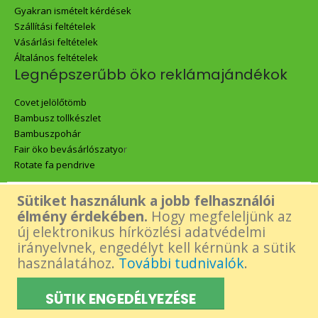
Gyakran ismételt kérdések
Szállítási feltételek
Vásárlási feltételek
Általános feltételek
Legnépszerűbb öko reklámajándékok
Covet jelölőtömb
Bambusz tollkészlet
Bambuszpohár
Fair öko bevásárlószatyo
r
Rotate fa pendrive
Sütiket használunk a jobb felhasználói
Az oldalon található összes tartalom - beleértve a Green Gift logó,
élmény érdekében.
Hogy megfeleljünk az
új elektronikus hírközlési adatvédelmi
képek és tartalmi elemek- felhasználásához a készítő előzetes,
irányelvnek, engedélyt kell kérnünk a sütik
használatához.
További tudnivalók
.
írásos engedélye szükséges.
SÜTIK ENGEDÉLYEZÉSE