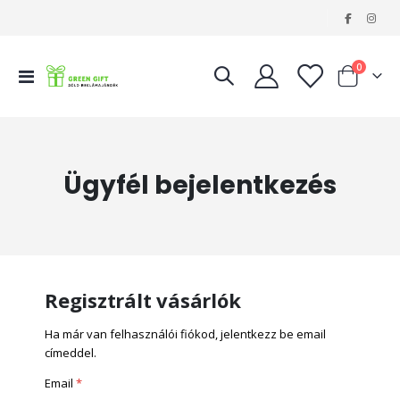
|
tételeke
0
Navigáció
Kosár
váltása
Ügyfél bejelentkezés
Regisztrált vásárlók
Ha már van felhasználói fiókod, jelentkezz be email
címeddel.
Email