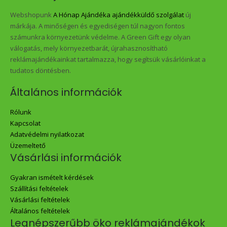
Webshopunk
A Hónap Ajándéka ajándékküldő szolgálat
új
márkája. A minőségen és egyediségen túl nagyon fontos
számunkra környezetünk védelme. A Green Gift egy olyan
válogatás, mely környezetbarát, újrahasznosítható
reklámajándékainkat tartalmazza, hogy segítsük vásárlóinkat a
tudatos döntésben.
Általános információk
Rólunk
Kapcsolat
Adatvédelmi nyilatkozat
Üzemeltető
Vásárlási információk
Gyakran ismételt kérdések
Szállítási feltételek
Vásárlási feltételek
Általános feltételek
Legnépszerűbb öko reklámajándékok