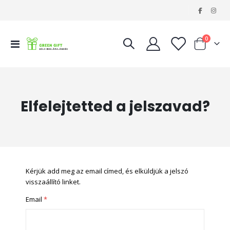
|
tételeke
0
Navigáció
Kosár
váltása
Elfelejtetted a jelszavad?
Kérjük add meg az email címed, és elküldjük a jelszó
visszaállító linket.
Email