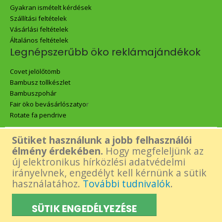
Gyakran ismételt kérdések
Szállítási feltételek
Vásárlási feltételek
Általános feltételek
Legnépszerűbb öko reklámajándékok
Covet jelölőtömb
Bambusz tollkészlet
Bambuszpohár
Fair öko bevásárlószatyo
r
Rotate fa pendrive
Sütiket használunk a jobb felhasználói
Az oldalon található összes tartalom - beleértve a Green Gift logó,
élmény érdekében.
Hogy megfeleljünk az
új elektronikus hírközlési adatvédelmi
képek és tartalmi elemek- felhasználásához a készítő előzetes,
irányelvnek, engedélyt kell kérnünk a sütik
használatához.
További tudnivalók
.
írásos engedélye szükséges.
SÜTIK ENGEDÉLYEZÉSE