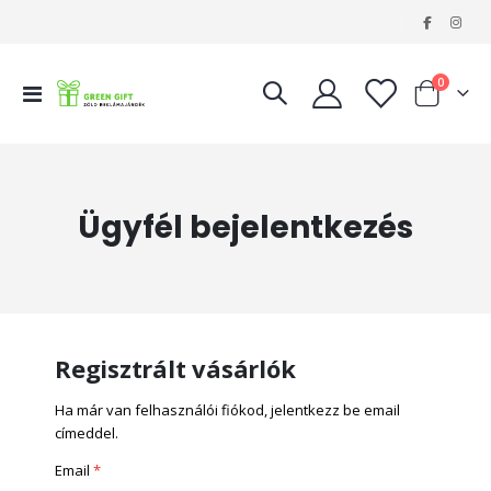
|
tételeke
0
Navigáció
Kosár
váltása
Ügyfél bejelentkezés
Regisztrált vásárlók
Ha már van felhasználói fiókod, jelentkezz be email
címeddel.
Email