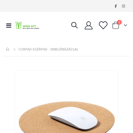
|
tételeke
0
Navigáció
Kosár
váltása
CORPAD EGÉRPAD - EMBLÉMÁZÁSSAL
Ugrás
a
képgaléria
végére