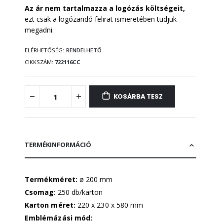
Az ár nem tartalmazza a logózás költségeit,
ezt csak a logózandó felirat ismeretében tudjuk
megadni.
ELÉRHETŐSÉG:
RENDELHETŐ
CIKKSZÁM
722116CC
KOSÁRBA TESZ
TERMÉKINFORMÁCIÓ
Termékméret:
ø 200 mm
Csomag
: 250 db/karton
Karton méret:
220 x 230 x 580 mm
Emblémázási mód: