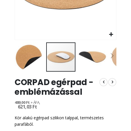
Ugrás
CORPAD egérpad -
a
képgaléria
emblémázással
elejére
489,00 Ft
621,03 Ft
Kör alakú egérpad szilikon talppal, természetes
parafából.