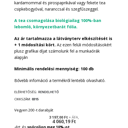
kardamommal és pirospaprikával vagy fekete tea
csipkebogyóval, naranccsal és szegfűszeggel.
A tea csomagolása biológiailag 100%-ban
lebomló, környezetbarát fólia.
Az ár tartalmazza a látványterv elkészítését is
+ 1 módosítási kört.
Az ezen felüli módosításokért
plusz grafikai díjat számolunk fel a munkaórák
alapján
Minimális rendelési mennyiség: 100 db
Bővebb infomáció a termékről lentebb olvasható.
ELÉRHETŐSÉG:
RENDELHETŐ
CIKKSZÁM
0315
Vegyen 200 -t darabját
3 197,00 Ft
4 060,19 Ft
-ért, és
spóroljon meg
10
%-ot