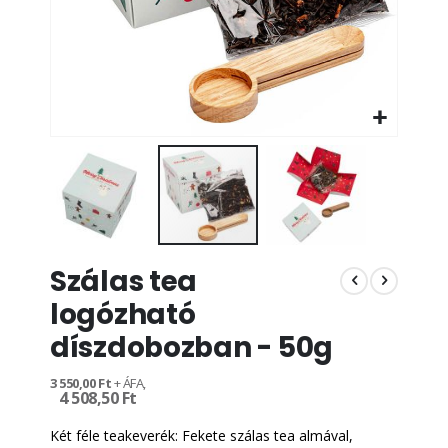
Ugrás
Szálas tea
a
képgaléria
logózható
elejére
díszdobozban - 50g
3 550,00 Ft
4 508,50 Ft
Két féle teakeverék: Fekete szálas tea almával,