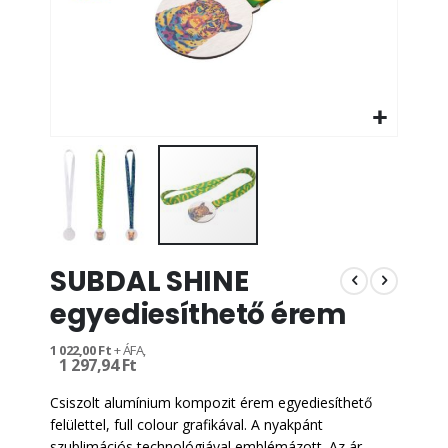
Ugrás
SUBDAL SHINE
a
képgaléria
egyediesíthető érem
elejére
1 022,00 Ft
1 297,94 Ft
Csiszolt alumínium kompozit érem egyediesíthető
felülettel, full colour grafikával. A nyakpánt
szublimációs technológiával emblémázott. Az ár