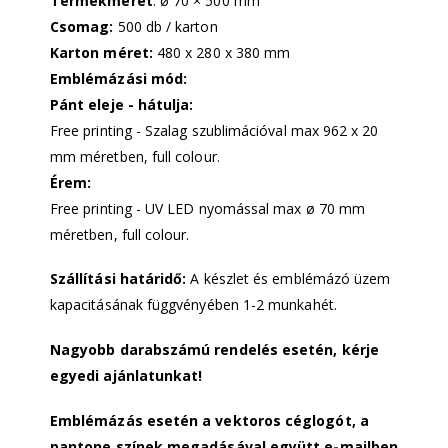
Termékméret
: ø 70 × 500 mm
Csomag:
500 db / karton
Karton méret:
480 x 280 x 380 mm
Emblémázási mód:
Pánt eleje - hátulja:
Free printing - Szalag szublimációval max 962 x 20
mm méretben, full colour.
Érem:
Free printing - UV LED nyomással max ø 70 mm
méretben, full colour.
Szállítási határidő:
A készlet és emblémázó üzem
kapacitásának függvényében 1-2 munkahét.
Nagyobb darabszámú rendelés esetén, kérje
egyedi ajánlatunkat!
Emblémázás esetén a vektoros céglogót, a
pantone színek megadásával együtt e-mailben