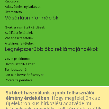
Kapcsolat
Adatvédelmi nyilatkozat
Üzemeltető
Vásárlási információk
Gyakran ismételt kérdések
Szállítási feltételek
Vásárlási feltételek
Általános feltételek
Legnépszerűbb öko reklámajándékok
Covet jelölőtömb
Bambusz tollkészlet
Bambuszpohár
Fair öko bevásárlószatyo
r
Rotate fa pendrive
Sütiket használunk a jobb felhasználói
Az oldalon található összes tartalom - beleértve a Green Gift logó,
élmény érdekében.
Hogy megfeleljünk az
új elektronikus hírközlési adatvédelmi
képek és tartalmi elemek- felhasználásához a készítő előzetes,
irányelvnek, engedélyt kell kérnünk a sütik