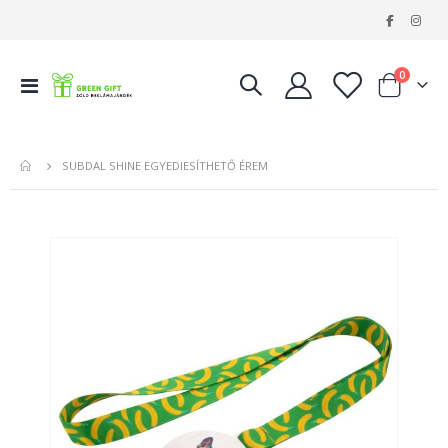
|
tételeke
0
Navigáció
Kosár
váltása
SUBDAL SHINE EGYEDIESÍTHETŐ ÉREM
Ugrás
a
képgaléria
végére