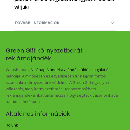
várjuk!
TOVÁBBI INFORMÁCIÓK
Green Gift környezetbarát
reklámajándék
Webshopunk
A Hónap Ajándéka ajándékküldő szolgálat
új
márkája. A minőségen és egyediségen túl nagyon fontos
számunkra környezetünk védelme. A Green Gift egy olyan
válogatás, mely környezetbarát, újrahasznosítható
reklámajándékainkat tartalmazza, hogy segítsük vásárlóinkat a
tudatos döntésben.
Általános információk
Rólunk