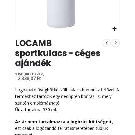
Ugrás
LOCAMB
a
képgaléria
sportkulacs - céges
elejére
ajándék
1 841,00 Ft
2 338,07 Ft
Logózható üvegből készült kulacs bambusz tetővel. A
termékhez tartozik egy neonprén borítási is, mely
szintén emblémázható.
Űrtartartalma 530 ml.
Az ár nem tartalmazza a logózás költségeit,
ezt csak a logózandó felirat ismeretében tudjuk
megadni.