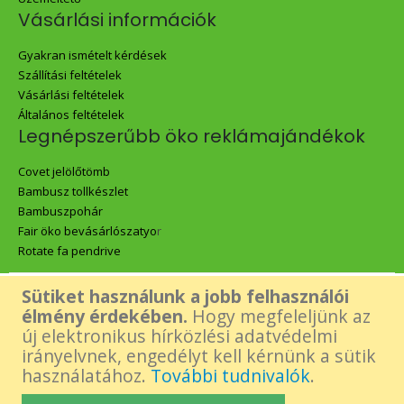
Vásárlási információk
Gyakran ismételt kérdések
Szállítási feltételek
Vásárlási feltételek
Általános feltételek
Legnépszerűbb öko reklámajándékok
Covet jelölőtömb
Bambusz tollkészlet
Bambuszpohár
Fair öko bevásárlószatyo
r
Rotate fa pendrive
Sütiket használunk a jobb felhasználói
Az oldalon található összes tartalom - beleértve a Green Gift logó,
élmény érdekében.
Hogy megfeleljünk az
új elektronikus hírközlési adatvédelmi
képek és tartalmi elemek- felhasználásához a készítő előzetes,
irányelvnek, engedélyt kell kérnünk a sütik
használatához.
További tudnivalók
.
írásos engedélye szükséges.