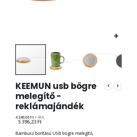
Ugrás
KEEMUN usb bögre
a
képgaléria
melegítő -
elejére
reklámajándék
4 249,00 Ft
5 396,23 Ft
Bambusz borítású USB bögre melegítő,