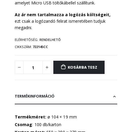
amelyet Micro USB töltőkábellel szállítunk.
Az ár nem tartalmazza a logózás költségeit,
ezt csak a logózandó felirat ismeretében tudjuk
megadni.
ELÉRHETŐSÉG:
RENDELHETŐ
CIKKSZÁM
722145CC
KOSÁRBA TESZ
TERMÉKINFORMÁCIÓ
Termékméret:
ø 104 × 19 mm
Csomag
: 100 db/karton