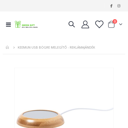
|
tételeke
0
Navigáció
Kosár
váltása
KEEMUN USB BÖGRE MELEGÍTŐ - REKLÁMAJÁNDÉK
Ugrás
a
képgaléria
végére