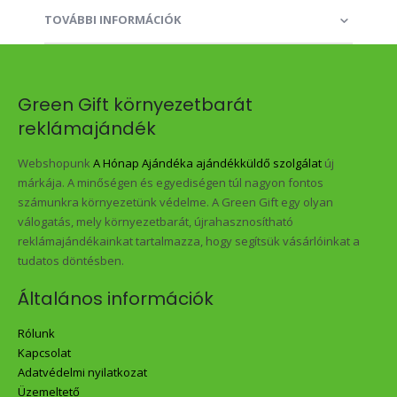
TOVÁBBI INFORMÁCIÓK
Green Gift környezetbarát
reklámajándék
Webshopunk
A Hónap Ajándéka ajándékküldő szolgálat
új
márkája. A minőségen és egyediségen túl nagyon fontos
számunkra környezetünk védelme. A Green Gift egy olyan
válogatás, mely környezetbarát, újrahasznosítható
reklámajándékainkat tartalmazza, hogy segítsük vásárlóinkat a
tudatos döntésben.
Általános információk
Rólunk
Kapcsolat
Adatvédelmi nyilatkozat
Üzemeltető