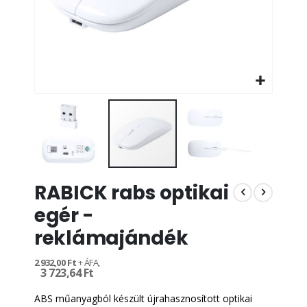
Ugrás
RABICK rabs optikai
a
képgaléria
egér -
elejére
reklámajándék
2 932,00 Ft
3 723,64 Ft
ABS műanyagból készült újrahasznosított optikai