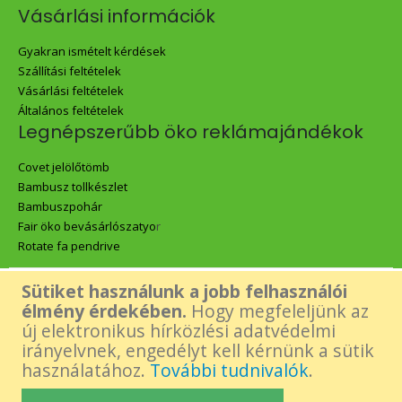
Vásárlási információk
Gyakran ismételt kérdések
Szállítási feltételek
Vásárlási feltételek
Általános feltételek
Legnépszerűbb öko reklámajándékok
Covet jelölőtömb
Bambusz tollkészlet
Bambuszpohár
Fair öko bevásárlószatyo
r
Rotate fa pendrive
Sütiket használunk a jobb felhasználói
Az oldalon található összes tartalom - beleértve a Green Gift logó,
élmény érdekében.
Hogy megfeleljünk az
új elektronikus hírközlési adatvédelmi
képek és tartalmi elemek- felhasználásához a készítő előzetes,
irányelvnek, engedélyt kell kérnünk a sütik
használatához.
További tudnivalók
.
írásos engedélye szükséges.