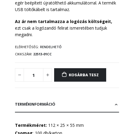
egér beépített újratölthető akkumulátorral. A termék
USB töltőkábelt is tartalmaz.
Az ár nem tartalmazza a logózás költségeit,
ezt csak a logózandó felirat ismeretében tudjuk
megadni.
ELÉRHETŐSÉG:
RENDELHETŐ
CIKKSZÁM
22513-01CC
KOSÁRBA TESZ
TERMÉKINFORMÁCIÓ
Termékméret:
112 × 25 × 55 mm
Csomag
: 100 db/karton