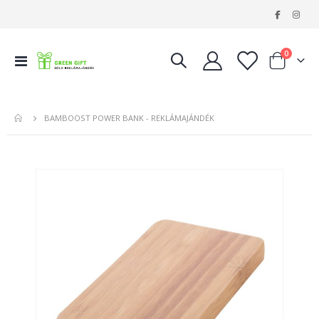
|
tételeke
0
Navigáció
Kosár
váltása
BAMBOOST POWER BANK - REKLÁMAJÁNDÉK
Ugrás
a
képgaléria
végére