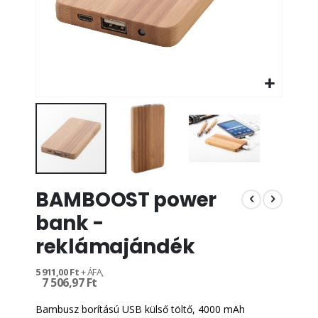
Ugrás
BAMBOOST power
a
képgaléria
bank -
elejére
reklámajándék
5 911,00 Ft
7 506,97 Ft
Bambusz borítású USB külső töltő, 4000 mAh