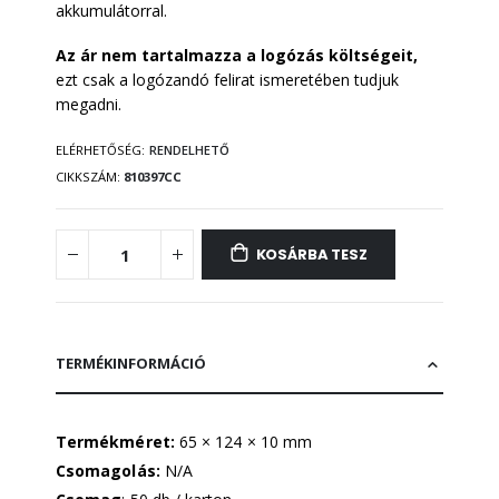
akkumulátorral.
Az ár nem tartalmazza a logózás költségeit,
ezt csak a logózandó felirat ismeretében tudjuk
megadni.
ELÉRHETŐSÉG:
RENDELHETŐ
CIKKSZÁM
810397CC
KOSÁRBA TESZ
TERMÉKINFORMÁCIÓ
Termékméret:
65 × 124 × 10 mm
Csomagolás:
N/A